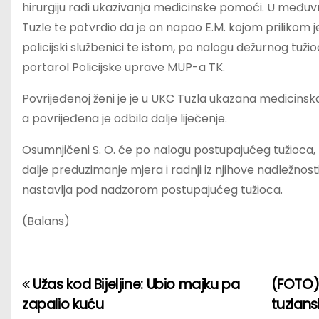
hirurgiju radi ukazivanja medicinske pomoći. U međuvre
Tuzle te potvrdio da je on napao E.M. kojom prilikom je 
policijski službenici te istom, po nalogu dežurnog tuži
portarol Policijske uprave MUP-a TK.
Povrijeđenoj ženi je je u UKC Tuzla ukazana medicinska
a povrijeđena je odbila dalje liječenje.
Osumnjičeni S. O. će po nalogu postupajućeg tužioca, 
dalje preduzimanje mjera i radnji iz njihove nadležn
nastavlja pod nadzorom postupajućeg tužioca.
(Balans)
Užas kod Bijeljine: Ubio majku pa
(FOTO) 
P
zapalio kuću
tuzlan