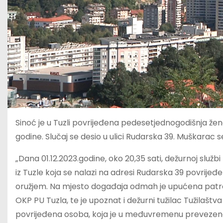
Sinoć je u Tuzli povrijeđena pedesetjednogodišnja žen
godine. Slučaj se desio u ulici Rudarska 39. Muškarac
„Dana 01.12.2023.godine, oko 20,35 sati, dežurnoj službi
iz Tuzle koja se nalazi na adresi Rudarska 39 povrijeđ
oružjem. Na mjesto događaja odmah je upućena patrola
OKP PU Tuzla, te je upoznat i dežurni tužilac Tužilaštv
povrijeđena osoba, koja je u međuvremenu prevezena u