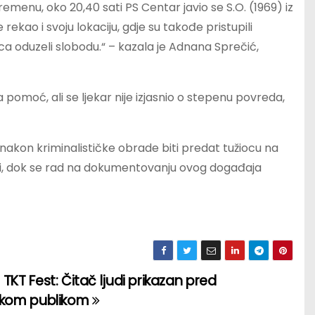
menu, oko 20,40 sati PS Centar javio se S.O. (1969) iz
rekao i svoju lokaciju, gdje su takođe pristupili
oca oduzeli slobodu.“ – kazala je Adnana Sprečić,
 pomoć, ali se ljekar nije izjasnio o stepenu povreda,
nakon kriminalističke obrade biti predat tužiocu na
osti, dok se rad na dokumentovanju ovog događaja
TKT Fest: Čitač ljudi prikazan pred
skom publikom