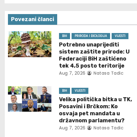
o
s
Povezani članci
t
n
BIH
PRIRODA I EKOLOGIJA
VIJESTI
Potrebno unaprijediti
a
sistem zaštite prirode: U
Federaciji BiH zaštićeno
v
tek 4,5 posto teritorije
Aug 7, 2026
Natasa Tadic
i
g
BIH
VIJESTI
Velika politička bitka u TK,
a
Posavini i Brčkom: Ko
t
osvaja pet mandata u
državnom parlamentu?
i
Aug 7, 2026
Natasa Tadic