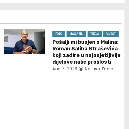
FOTO
MAGAZIN
TUZLA
VIJESTI
Pošalji mi busjen s Malina:
Roman Saliha Straševića
koji zadire u najosjetljivije
dijelove naše prošlosti
Aug 7, 2026
Natasa Tadic