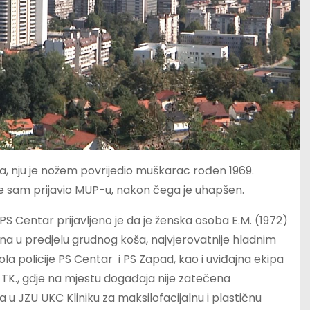
a, nju je nožem povrijedio muškarac rođen 1969.
 se sam prijavio MUP-u, nakon čega je uhapšen.
 PS Centar prijavljeno je da je ženska osoba E.M. (1972)
ena u predjelu grudnog koša, najvjerovatnije hladnim
 policije PS Centar i PS Zapad, kao i uviđajna ekipa
a TK., gdje na mjestu događaja nije zatečena
 JZU UKC Kliniku za maksilofacijalnu i plastičnu