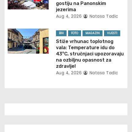
i
gostiju na Panonskim
jezerima
o
Aug 4, 2026
Natasa Tadic
n
BIH
FOTO
MAGAZIN
VIJESTI
Stiže vrhunac toplotnog
vala: Temperature idu do
43°C, stručnjaci upozoravaju
na ozbiljnu opasnost za
zdravlje!
Aug 4, 2026
Natasa Tadic