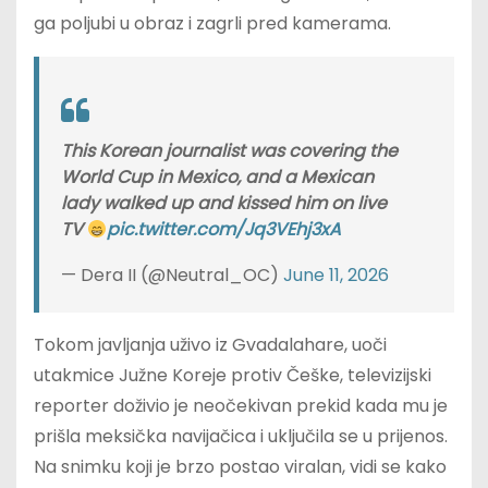
ga poljubi u obraz i zagrli pred kamerama.
This Korean journalist was covering the
World Cup in Mexico, and a Mexican
lady walked up and kissed him on live
TV
pic.twitter.com/Jq3VEhj3xA
— Dera II (@Neutral_OC)
June 11, 2026
Tokom javljanja uživo iz Gvadalahare, uoči
utakmice Južne Koreje protiv Češke, televizijski
reporter doživio je neočekivan prekid kada mu je
prišla meksička navijačica i uključila se u prijenos.
Na snimku koji je brzo postao viralan, vidi se kako