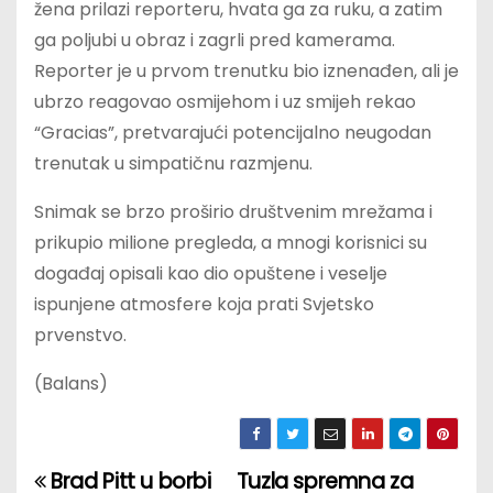
žena prilazi reporteru, hvata ga za ruku, a zatim
ga poljubi u obraz i zagrli pred kamerama.
Reporter je u prvom trenutku bio iznenađen, ali je
ubrzo reagovao osmijehom i uz smijeh rekao
“Gracias”, pretvarajući potencijalno neugodan
trenutak u simpatičnu razmjenu.
Snimak se brzo proširio društvenim mrežama i
prikupio milione pregleda, a mnogi korisnici su
događaj opisali kao dio opuštene i veselje
ispunjene atmosfere koja prati Svjetsko
prvenstvo.
(Balans)
Brad Pitt u borbi
Tuzla spremna za
P