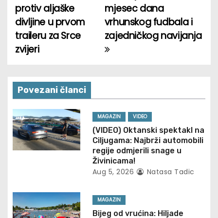
protiv aljaške
mjesec dana
o
divljine u prvom
vrhunskog fudbala i
traileru za Srce
zajedničkog navijanja
s
zvijeri
t
n
Povezani članci
a
v
MAGAZIN
VIDEO
(VIDEO) Oktanski spektakl na
i
Ciljugama: Najbrži automobili
regije odmjerili snage u
g
Živinicama!
Aug 5, 2026
Natasa Tadic
a
t
MAGAZIN
Bijeg od vrućina: Hiljade