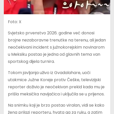
Foto: X
Svjetsko prvenstvo 2026. godine već donosi
brojne nezaboravne trenutke na terenu, ali jedan
neočekivani incident s južnokorejskim novinarom
u Meksiku postao je jedna od glavnih tema van
sportskog dijela turnira.
Tokom javljanja uživo iz Gvadalahare, uoči
utakmice Južne Koreje protiv Češke, televizijski
reporter doživio je neočekivan prekid kada mu je
prišla meksička navijačica i uključila se u prijenos.
Na snimku koji je brzo postao viralan, vidi se kako
žena prilazi reporteru, hvata ga za ruku, a zatim