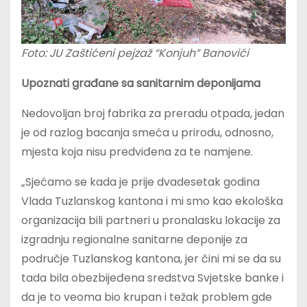
Foto: JU Zaštićeni pejzaž “Konjuh” Banovići
Upoznati građane sa sanitarnim deponijama
Nedovoljan broj fabrika za preradu otpada, jedan
je od razlog bacanja smeća u prirodu, odnosno,
mjesta koja nisu predviđena za te namjene.
„Sjećamo se kada je prije dvadesetak godina
Vlada Tuzlanskog kantona i mi smo kao ekološka
organizacija bili partneri u pronalasku lokacije za
izgradnju regionalne sanitarne deponije za
područje Tuzlanskog kantona, jer čini mi se da su
tada bila obezbijeđena sredstva Svjetske banke i
da je to veoma bio krupan i težak problem gde