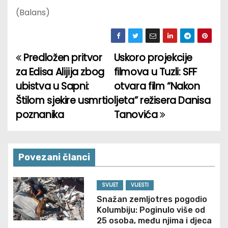
(Balans)
Predložen pritvor
Uskoro projekcije
P
za Edisa Alijija zbog
filmova u Tuzli: SFF
o
ubistva u Sapni:
otvara film “Nakon
Štilom sjekire usmrtio
ljeta” režisera Danisa
s
poznanika
Tanovića
t
n
Povezani članci
a
v
SVIJET
VIJESTI
Snažan zemljotres pogodio
i
Kolumbiju: Poginulo više od
25 osoba, među njima i djeca