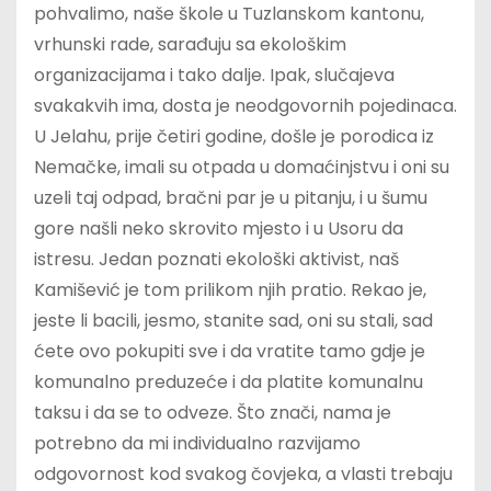
pohvalimo, naše škole u Tuzlanskom kantonu,
vrhunski rade, sarađuju sa ekološkim
organizacijama i tako dalje. Ipak, slučajeva
svakakvih ima, dosta je neodgovornih pojedinaca.
U Jelahu, prije četiri godine, došle je porodica iz
Nemačke, imali su otpada u domaćinjstvu i oni su
uzeli taj odpad, bračni par je u pitanju, i u šumu
gore našli neko skrovito mjesto i u Usoru da
istresu. Jedan poznati ekološki aktivist, naš
Kamišević je tom prilikom njih pratio. Rekao je,
jeste li bacili, jesmo, stanite sad, oni su stali, sad
ćete ovo pokupiti sve i da vratite tamo gdje je
komunalno preduzeće i da platite komunalnu
taksu i da se to odveze. Što znači, nama je
potrebno da mi individualno razvijamo
odgovornost kod svakog čovjeka, a vlasti trebaju