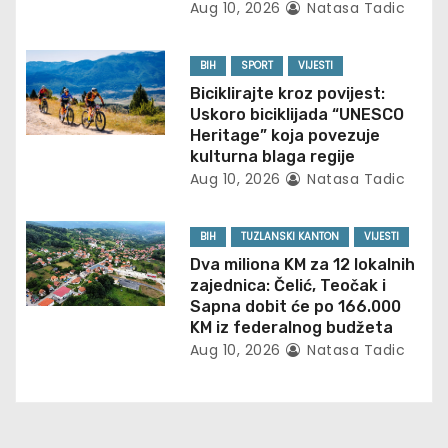
g
Aug 10, 2026
Natasa Tadic
a
BIH
SPORT
VIJESTI
t
Biciklirajte kroz povijest:
Uskoro biciklijada “UNESCO
i
Heritage” koja povezuje
kulturna blaga regije
o
Aug 10, 2026
Natasa Tadic
n
BIH
TUZLANSKI KANTON
VIJESTI
Dva miliona KM za 12 lokalnih
zajednica: Čelić, Teočak i
Sapna dobit će po 166.000
KM iz federalnog budžeta
Aug 10, 2026
Natasa Tadic