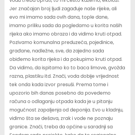
vodu treba oprati, to mi često kažemo, ekolozi.
Jer značajan broj ljudi zagađuje naše rijeke, ali
evo mi imamo sada ovih dana, tople dane,
imamo priliku sada da pogledamo u korita naših
rijeka ako imamo obraza i da vidimo kruti otpad.
Pozivamo komunalna preduzeća, pojedinice,
građane, nadležne, sve, da zajedno sada
obiđemo korita rijeka i da pokupimo kruti otpad.
Da vidimo, da ispitamo ko to baca limove, gvožda
razna, plastiku itd. Znači, voda dobije vrijednost
tek onda kada izvor presuši. Prema tome i
upozorio bih danas posebno da povedemo
računa o odlaganju otpada kada je u pitanju
mogućnost zapaljenja od deponija. Evo u kladnju,
vidimo šta se dešava, zrak i vode ne poznaju
granice. Znači, treba da općine u saradnji sa