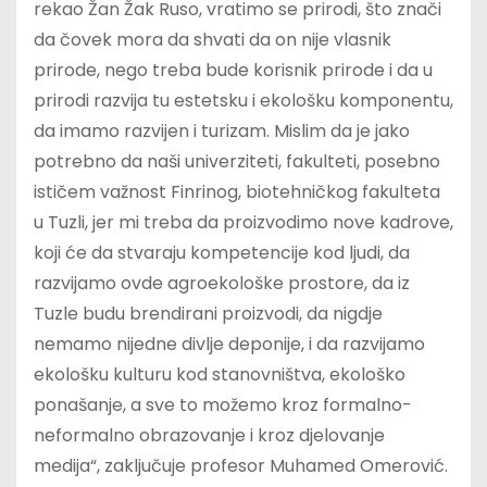
rekao Žan Žak Ruso, vratimo se prirodi, što znači
da čovek mora da shvati da on nije vlasnik
prirode, nego treba bude korisnik prirode i da u
prirodi razvija tu estetsku i ekološku komponentu,
da imamo razvijen i turizam. Mislim da je jako
potrebno da naši univerziteti, fakulteti, posebno
ističem važnost Finrinog, biotehničkog fakulteta
u Tuzli, jer mi treba da proizvodimo nove kadrove,
koji će da stvaraju kompetencije kod ljudi, da
razvijamo ovde agroekološke prostore, da iz
Tuzle budu brendirani proizvodi, da nigdje
nemamo nijedne divlje deponije, i da razvijamo
ekološku kulturu kod stanovništva, ekološko
ponašanje, a sve to možemo kroz formalno-
neformalno obrazovanje i kroz djelovanje
medija“, zaključuje profesor Muhamed Omerović.