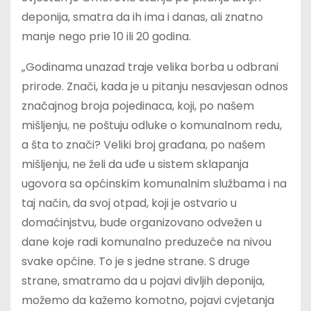
deponija, smatra da ih ima i danas, ali znatno
manje nego prie 10 ili 20 godina.
„Godinama unazad traje velika borba u odbrani
prirode. Znači, kada je u pitanju nesavjesan odnos
značajnog broja pojedinaca, koji, po našem
mišljenju, ne poštuju odluke o komunalnom redu,
a šta to znači? Veliki broj građana, po našem
mišljenju, ne želi da uđe u sistem sklapanja
ugovora sa općinskim komunalnim službama i na
taj način, da svoj otpad, koji je ostvario u
domaćinjstvu, bude organizovano odvežen u
dane koje radi komunalno preduzeće na nivou
svake općine. To je s jedne strane. S druge
strane, smatramo da u pojavi divljih deponija,
možemo da kažemo komotno, pojavi cvjetanja