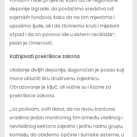
Fondom rade projekte, kako da te regionalne
deponije izgrade, da povlačimo sredstva od
svjetskih fondova, kako da na tim mjestima i
uposlimo ljude, ali i da zbrinemo kruti i miješani
otpad i da on ponovo ide u sistem reciklaže“,
jasan je Omerović.
Kažnjavati prekršioce zakona
Ukidanje divljih deponija, dugoročan je posao koji
mora uklučiti širu društvenu zajednicu.
Obrazovanje je ključ, ali važne su i kazne za
prekršioce zakona.
„Ja pozivam, ovih dana, da na nivou kantona
uradimo jedan monitoring tim između vladinog i
nevladinog sektora zajedno i jednu radnu grupu,
komisiju, da obiđemo općine i šumske sisteme, u