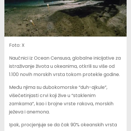
Foto: X
Naučnici iz Ocean Censusa, globalne inicijative za
istraživanje života u okeanima, otkrili su više od
1.100 novih morskih vrsta tokom protekle godine.
Među njima su dubokomorske “duh-ajkule”,
višečetinjasti crvi koji žive u “staklenim
zamkama”, kao i brojne vrste rakova, morskih
ježeva i anemona.
Ipak, procjenjuje se da čak 90% okeanskih vrsta