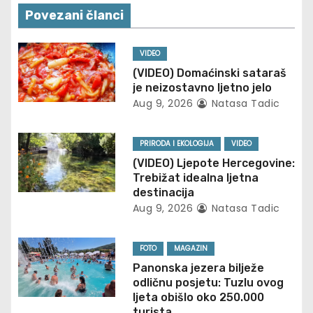
v
Povezani članci
i
VIDEO
g
(VIDEO) Domaćinski sataraš
je neizostavno ljetno jelo
a
Aug 9, 2026
Natasa Tadic
t
PRIRODA I EKOLOGIJA
VIDEO
i
(VIDEO) Ljepote Hercegovine:
Trebižat idealna ljetna
o
destinacija
Aug 9, 2026
Natasa Tadic
n
FOTO
MAGAZIN
Panonska jezera bilježe
odličnu posjetu: Tuzlu ovog
ljeta obišlo oko 250.000
turista