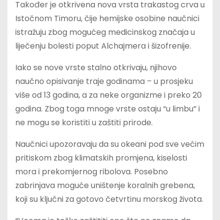
Također je otkrivena nova vrsta trakastog crva u
Istočnom Timoru, čije hemijske osobine naučnici
istražuju zbog mogućeg medicinskog značaja u
liječenju bolesti poput Alchajmera i šizofrenije.
Iako se nove vrste stalno otkrivaju, njihovo
naučno opisivanje traje godinama – u prosjeku
više od 13 godina, a za neke organizme i preko 20
godina. Zbog toga mnoge vrste ostaju “u limbu” i
ne mogu se koristiti u zaštiti prirode.
Naučnici upozoravaju da su okeani pod sve većim
pritiskom zbog klimatskih promjena, kiselosti
mora i prekomjernog ribolova. Posebno
zabrinjava moguće uništenje koralnih grebena,
koji su ključni za gotovo četvrtinu morskog života.