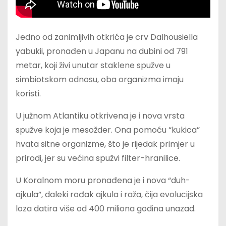
Jedno od zanimljivih otkrića je crv Dalhousiella
yabukii, pronađen u Japanu na dubini od 791
metar, koji živi unutar staklene spužve u
simbiotskom odnosu, oba organizma imaju
koristi.
U južnom Atlantiku otkrivena je i nova vrsta
spužve koja je mesožder. Ona pomoću “kukica”
hvata sitne organizme, što je rijedak primjer u
prirodi, jer su većina spužvi filter-hranilice.
U Koralnom moru pronađena je i nova “duh-
ajkula”, daleki rođak ajkula i raža, čija evolucijska
loza datira više od 400 miliona godina unazad.