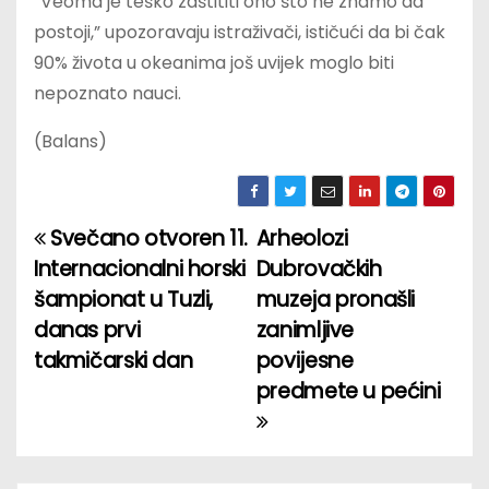
“Veoma je teško zaštititi ono što ne znamo da
postoji,” upozoravaju istraživači, ističući da bi čak
90% života u okeanima još uvijek moglo biti
nepoznato nauci.
(Balans)
Svečano otvoren 11.
Arheolozi
P
Internacionalni horski
Dubrovačkih
o
šampionat u Tuzli,
muzeja pronašli
danas prvi
zanimljive
s
takmičarski dan
povijesne
t
predmete u pećini
n
a