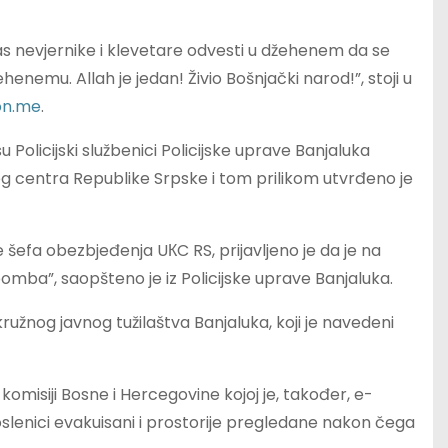
 vas nevjernike i klevetare odvesti u džehenem da se
nemu. Allah je jedan! Živio Bošnjački narod!”, stoji u
on.me
.
u Policijski službenici Policijske uprave Banjaluka
čkog centra Republike Srpske i tom prilikom utvrđeno je
ne šefa obezbjeđenja UКC RS, prijavljeno je da je na
omba”, saopšteno je iz Policijske uprave Banjaluka.
užnog javnog tužilaštva Banjaluka, koji je navedeni
 komisiji Bosne i Hercegovine kojoj je, također, e-
oslenici evakuisani i prostorije pregledane nakon čega