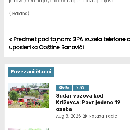
je utvrđeno da je , također, riječ o lažnoj dojavi.
( Balans)
Predmet pod tajnom: SIPA izuzela telefone 
P
uposlenika Opštine Banovići
o
s
Povezani članci
t
n
REGIJA
VIJESTI
Sudar vozova kod
a
Križevca: Povrijeđeno 19
osoba
v
Aug 8, 2026
Natasa Tadic
i