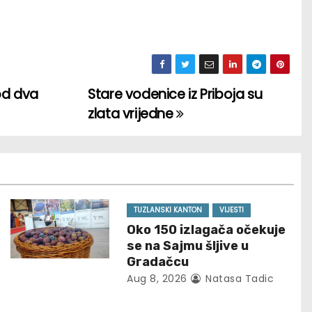
od dva
Stare vodenice iz Priboja su
zlata vrijedne
TUZLANSKI KANTON
VIJESTI
Oko 150 izlagača očekuje
se na Sajmu šljive u
Gradačcu
Aug 8, 2026
Natasa Tadic