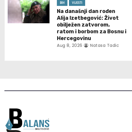
BIH
VIJESTI
g
Na današnji dan rođen
Alija Izetbegović: Život
a
obilježen zatvorom,
t
ratom i borbom za Bosnu i
Hercegovinu
i
Aug 8, 2026
Natasa Tadic
o
n