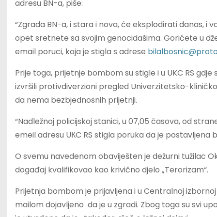
adresu BN-a, piše:
“Zgrada BN-a, i stara i nova, će eksplodirati danas, i
opet sretnete sa svojim genocidašima. Gorićete u džehe
email poruci, koja je stigla s adrese
bilalbosnic@prot
Prije toga, prijetnje bombom su stigle i u UKC RS gdje s
izvršili protivdiverzioni pregled Univerzitetsko-klini
da nema bezbjednosnih prijetnji.
“Nadležnoj policijskoj stanici, u 07,05 časova, od stra
emeil adresu UКC RS stigla poruka da je postavljena b
O svemu navedenom obaviješten je dežurni tužilac Okr
događaj kvalifikovao kao krivično djelo „Terorizam“.
Prijetnja bombom je prijavljena i u Centralnoj izbornoj
mailom dojavljeno da je u zgradi. Zbog toga su svi up