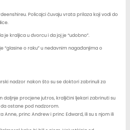
deenshireu. Policajci čuvaju vrata prilaza koji vodi do
ice.
e kraljica u dvorcu i da joj je “udobno”.
oje “glasine o raku” u nedavnim nagađanjima o
karski nadzor nakon što su se doktori zabrinuli za
ljnje procjene jutros, kraljičini ljekari zabrinuti su
 joj da ostane pod nadzorom.
 Anne, princ Andrew i princ Edward, ili su s njom ili