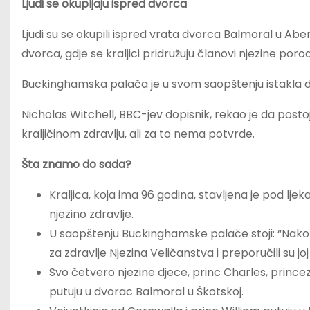
Ljudi se okupljaju ispred dvorca
Ljudi su se okupili ispred vrata dvorca Balmoral u Aber
dvorca, gdje se kraljici pridružuju članovi njezine porod
Buckinghamska palača je u svom saopštenju istakla da j
Nicholas Witchell, BBC-jev dopisnik, rekao je da post
kraljičinom zdravlju, ali za to nema potvrde.
Šta znamo do sada?
Kraljica, koja ima 96 godina, stavljena je pod lje
njezino zdravlje.
U saopštenju Buckinghamske palače stoji: “Nakon da
za zdravlje Njezina Veličanstva i preporučili su
Svo četvero njezine djece, princ Charles, princeza
putuju u dvorac Balmoral u Škotskoj.