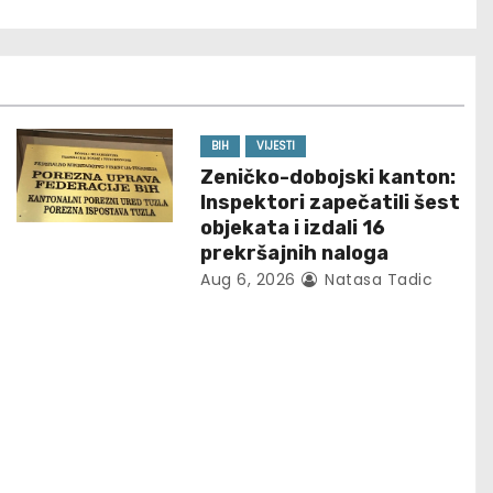
BIH
VIJESTI
Zeničko-dobojski kanton:
Inspektori zapečatili šest
objekata i izdali 16
prekršajnih naloga
Aug 6, 2026
Natasa Tadic