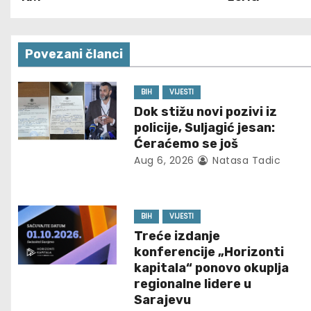
o
s
Povezani članci
t
n
BIH
VIJESTI
Dok stižu novi pozivi iz
a
policije, Suljagić jesan:
Ćeraćemo se još
v
Aug 6, 2026
Natasa Tadic
i
g
BIH
VIJESTI
Treće izdanje
a
konferencije „Horizonti
t
kapitala“ ponovo okuplja
regionalne lidere u
i
Sarajevu