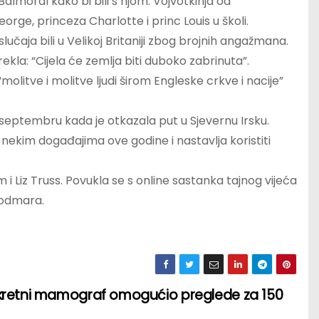
Balmoral kako bi bili s njom. Vojvotkinja od
rge, princeza Charlotte i princ Louis u školi.
lučaja bili u Velikoj Britaniji zbog brojnih angažmana.
 rekla: “Cijela će zemlja biti duboko zabrinuta”.
litve i molitve ljudi širom Engleske crkve i nacije”
u septembru kada je otkazala put u Sjevernu Irsku.
je nekim događajima ove godine i nastavlja koristiti
i Liz Truss. Povukla se s online sastanka tajnog vijeća
e odmara.
kretni mamograf omogućio preglede za 150