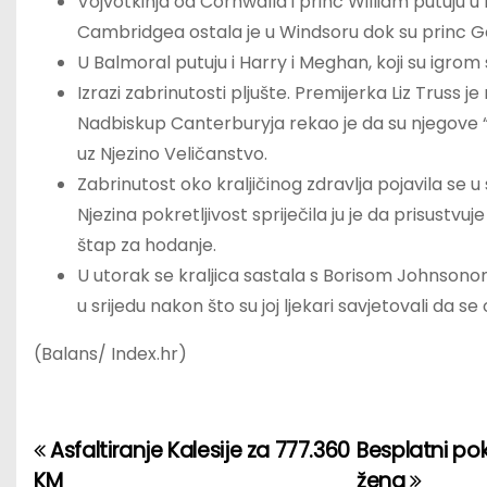
Vojvotkinja od Cornwalla i princ William putuju u 
Cambridgea ostala je u Windsoru dok su princ Geo
U Balmoral putuju i Harry i Meghan, koji su igrom s
Izrazi zabrinutosti pljušte. Premijerka Liz Truss je
Nadbiskup Canterburyja rekao je da su njegove “mo
uz Njezino Veličanstvo.
Zabrinutost oko kraljičinog zdravlja pojavila se 
Njezina pokretljivost spriječila ju je da prisustvu
štap za hodanje.
U utorak se kraljica sastala s Borisom Johnsonom 
u srijedu nakon što su joj ljekari savjetovali da s
(Balans/ Index.hr)
Asfaltiranje Kalesije za 777.360
Besplatni po
P
KM
žena