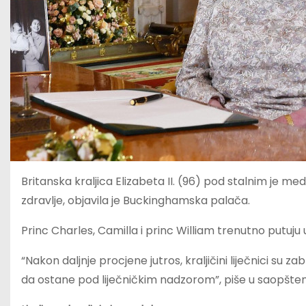
Britanska kraljica Elizabeta II. (96) pod stalnim je me
zdravlje, objavila je Buckinghamska palača.
Princ Charles, Camilla i princ William trenutno putuju 
“Nakon daljnje procjene jutros, kraljičini liječnici su za
da ostane pod liječničkim nadzorom”, piše u saopšten