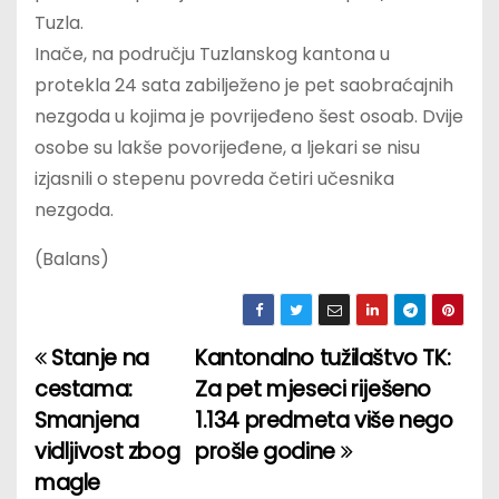
Tuzla.
Inače, na području Tuzlanskog kantona u
protekla 24 sata zabilježeno je pet saobraćajnih
nezgoda u kojima je povrijeđeno šest osoab. Dvije
osobe su lakše povorijeđene, a ljekari se nisu
izjasnili o stepenu povreda četiri učesnika
nezgoda.
(Balans)
Stanje na
Kantonalno tužilaštvo TK:
P
cestama:
Za pet mjeseci riješeno
o
Smanjena
1.134 predmeta više nego
vidljivost zbog
prošle godine
s
magle