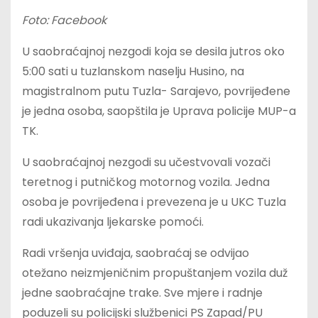
Foto: Facebook
U saobraćajnoj nezgodi koja se desila jutros oko
5:00 sati u tuzlanskom naselju Husino, na
magistralnom putu Tuzla- Sarajevo, povrijeđene
je jedna osoba, saopštila je Uprava policije MUP-a
TK.
U saobraćajnoj nezgodi su učestvovali vozači
teretnog i putničkog motornog vozila. Jedna
osoba je povrijeđena i prevezena je u UKC Tuzla
radi ukazivanja ljekarske pomoći.
Radi vršenja uviđaja, saobraćaj se odvijao
otežano neizmjeničnim propuštanjem vozila duž
jedne saobraćajne trake. Sve mjere i radnje
poduzeli su policijski službenici PS Zapad/PU