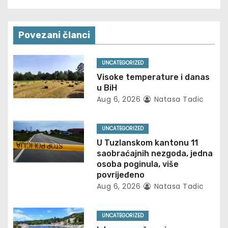
t
n
Povezani članci
a
v
UNCATEGORIZED
Visoke temperature i danas
i
u BiH
Aug 6, 2026
Natasa Tadic
g
a
UNCATEGORIZED
U Tuzlanskom kantonu 11
t
saobraćajnih nezgoda, jedna
osoba poginula, više
i
povrijeđeno
Aug 6, 2026
Natasa Tadic
o
n
UNCATEGORIZED