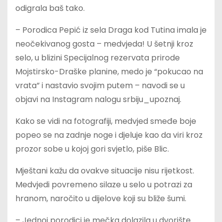
odigrala baš tako.
– Porodica Pepić iz sela Draga kod Tutina imala je
neočekivanog gosta – medvjeda! U šetnji kroz
selo, u blizini Specijalnog rezervata prirode
Mojstirsko-Draške planine, medo je “pokucao na
vrata” i nastavio svojim putem – navodi se u
objavi na Instagram nalogu srbiju_upoznaj.
Kako se vidi na fotografiji, medvjed smeđe boje
popeo se na zadnje noge i djeluje kao da viri kroz
prozor sobe u kojoj gori svjetlo, piše Blic.
Mještani kažu da ovakve situacije nisu rijetkost.
Medvjedi povremeno silaze u selo u potrazi za
hranom, naročito u dijelove koji su bliže šumi.
– Jednoj porodici je mečka dolazila u dvorište