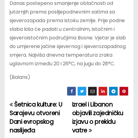
Danas postepeno smanjenje oblačnosti od
jutarnjih prema poslijepodnevnim satima sa
sjeverozapada prema istoku zemlje. Prije podne
slaba kiša će padati u centralnim, istočnim i
sjeveroistočnim područjima Bosne. Vjetar je slab
do umjerene jačine sjevernog i sjeverozapadnog
smjera. Najviša dnevna temperatura zraka
uglavnom između 20 i 26°C, na jugu do 28°C.
(Balans)
Šetnica kulture: U
Izrael i Libanon
P
Sarajevu otvoreni
objavili zajedničku
o
Dani evropskog
izjavu o prekidu
naslijeđa
vatre
s