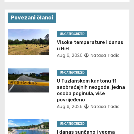
t
n
Povezani članci
a
UNCATEGORIZED
v
Visoke temperature i danas
u BiH
i
Aug 6, 2026
Natasa Tadic
g
UNCATEGORIZED
a
U Tuzlanskom kantonu 11
saobraćajnih nezgoda, jedna
t
osoba poginula, više
povrijeđeno
i
Aug 6, 2026
Natasa Tadic
o
UNCATEGORIZED
n
I danas sunčano i veoma