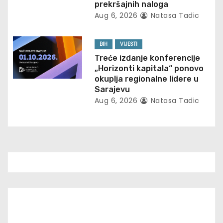
o
prekršajnih naloga
Aug 6, 2026
Natasa Tadic
n
BIH
VIJESTI
Treće izdanje konferencije
„Horizonti kapitala“ ponovo
okuplja regionalne lidere u
Sarajevu
Aug 6, 2026
Natasa Tadic