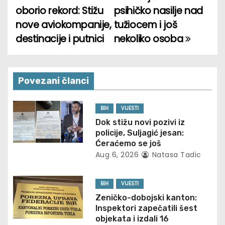
oborio rekord: Stižu
psihičko nasilje nad
s
nove aviokompanije,
tužiocem i još
t
destinacije i putnici
nekoliko osoba
n
a
Povezani članci
v
BIH
VIJESTI
i
Dok stižu novi pozivi iz
policije, Suljagić jesan:
g
Ćeraćemo se još
Aug 6, 2026
Natasa Tadic
a
t
BIH
VIJESTI
Zeničko-dobojski kanton:
i
Inspektori zapečatili šest
objekata i izdali 16