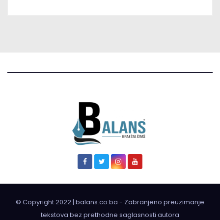
© Copyright 2022 | balans.co.ba - Zabranjeno preuzimanje
tekstova bez prethodne saglasnosti autora