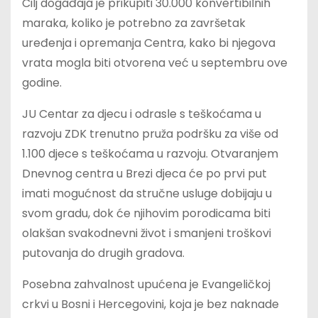
Cilj događaja je prikupiti 30.000 konvertibilnih
maraka, koliko je potrebno za završetak
uređenja i opremanja Centra, kako bi njegova
vrata mogla biti otvorena već u septembru ove
godine.
JU Centar za djecu i odrasle s teškoćama u
razvoju ZDK trenutno pruža podršku za više od
1.100 djece s teškoćama u razvoju. Otvaranjem
Dnevnog centra u Brezi djeca će po prvi put
imati mogućnost da stručne usluge dobijaju u
svom gradu, dok će njihovim porodicama biti
olakšan svakodnevni život i smanjeni troškovi
putovanja do drugih gradova.
Posebna zahvalnost upućena je Evangeličkoj
crkvi u Bosni i Hercegovini, koja je bez naknade