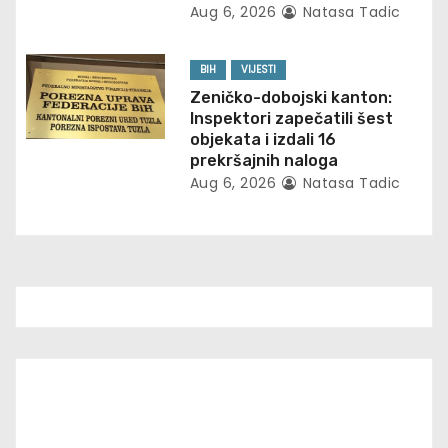
i
Aug 6, 2026
Natasa Tadic
o
BIH
VIJESTI
n
Zeničko-dobojski kanton:
Inspektori zapečatili šest
objekata i izdali 16
prekršajnih naloga
Aug 6, 2026
Natasa Tadic