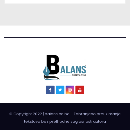
© Copyright 2022 | balans.co.ba - Zabranjeno preuzimanje
tekstova bez prethodne saglasnosti autora