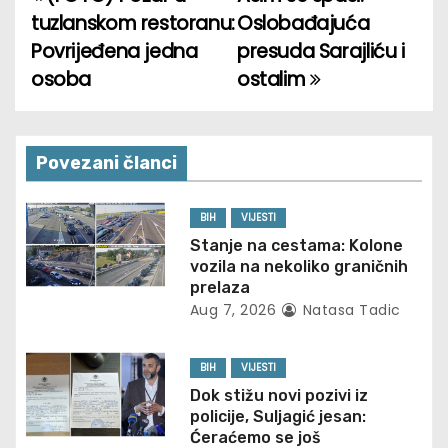
P
tuzlanskom restoranu:
Oslobađajuća
o
Povrijeđena jedna
presuda Sarajliću i
osoba
ostalim
s
t
n
Povezani članci
a
BIH
VIJESTI
v
Stanje na cestama: Kolone
vozila na nekoliko graničnih
i
prelaza
Aug 7, 2026
Natasa Tadic
g
BIH
VIJESTI
a
Dok stižu novi pozivi iz
t
policije, Suljagić jesan:
Ćeraćemo se još