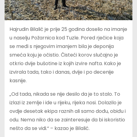
Hajrudin Bilalić je prije 25 godina doselio na imanje
u naselju Požarnica kod Tuzle. Pored rječice koja
se međi s njegovim imanjem bila je deponija
smeća koju je očistio. Čisteći korov slučajno je
otkrio dvije bušotine iz kojih izvire nafta. Kako je
izvirala tada, tako i danas, dvije i po decenije
kasnije.
„Od tada, nikada se nije desilo da je to stalo. To
izlazi iz zemlje i ide u rijeku, rijeka nosi. Dolazilo je
ovdje desetak ekipa raznih ali samo dođu, obiđu i
odu. Nema niko da se zainteresuje da bi iskoristio
nešto da se vidi.“ – kazao je Bilalić.