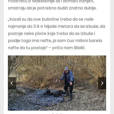
Požarnicu iz Makedonije ali i domaći inžinjeri,
smatraju da je potrebno bušiti znatno dublje.
„Kazali su da ove bušotine treba da se rade
najmanje do 3 ili 4 hiljade metara da se izbuše, da
postoje neke ploče koje treba da se izbuše i
poslije toga ima nafte, ja sam čuo milioni barela
nafte da tu postoje“ – priča nam Bilalić.