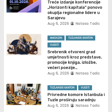
v
Treće izdanje konferencije
„Horizonti kapitala“ ponovo
i
okuplja regionalne lidere u
Sarajevu
g
Aug 6, 2026
Natasa Tadic
a
MAGAZIN
TUZLANSKI KANTON
t
VIJESTI
Srebrenik otvoreni grad
i
umjetnosti kroz predstave,
promocije knjiga, izložbe,
o
večeri poezije…
Aug 6, 2026
Natasa Tadic
n
TUZLANSKI KANTON
VIJESTI
Privredne komore Istanbula i
Tuzle proširuju saradnju
Aug 6, 2026
Natasa Tadic