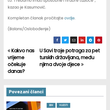
to. Trebamo imati sposobne i hrabre tužioce”,
kazao je Kasumović.
Kompletan članak pročitajte
ovdje
.
(Balans/Oslobođenje)
Kakvo nas
U Savi traje potraga za pet
P
vrijeme
turskih državljana, među
o
očekuje
njima dvoje djece
danas?
s
t
n
Povezani članci
a
BIH
VIJESTI