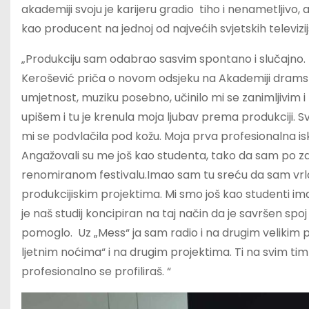
akademiji svoju je karijeru gradio tiho i nenametljivo, 
kao producent na jednoj od najvećih svjetskih televiz
„Produkciju sam odabrao sasvim spontano i slučajno. 
Kerošević priča o novom odsjeku na Akademiji dramskih
umjetnost, muziku posebno, učinilo mi se zanimljivim 
upišem i tu je krenula moja ljubav prema produkciji. 
mi se podvlačila pod kožu. Moja prva profesionalna is
Angažovali su me još kao studenta, tako da sam po z
renomiranom festivalu.Imao sam tu sreću da sam vrlo 
produkcijiskim projektima. Mi smo još kao studenti imal
je naš studij koncipiran na taj način da je savršen spoj 
pomoglo. Uz „Mess“ ja sam radio i na drugim velikim p
ljetnim noćima“ i na drugim projektima. Ti na svim tim 
profesionalno se profiliraš. “