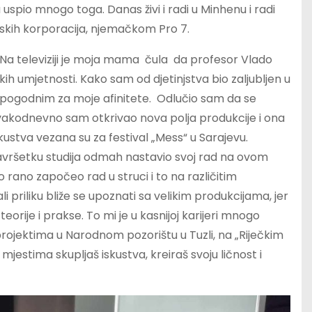
a uspio mnogo toga. Danas živi i radi u Minhenu i radi
ijskih korporacija, njemačkom Pro 7.
Na televiziji je moja mama čula da profesor Vlado
 umjetnosti. Kako sam od djetinjstva bio zaljubljen u
i pogodnim za moje afinitete. Odlučio sam da se
Svakodnevno sam otkrivao nova polja produkcije i ona
kustva vezana su za festival „Mess“ u Sarajevu.
avršetku studija odmah nastavio svoj rad na ovom
rano započeo rad u struci i to na različitim
i priliku bliže se upoznati sa velikim produkcijama, jer
teorije i prakse. To mi je u kasnijoj karijeri mnogo
rojektima u Narodnom pozorištu u Tuzli, na „Riječkim
mjestima skupljaš iskustva, kreiraš svoju ličnost i