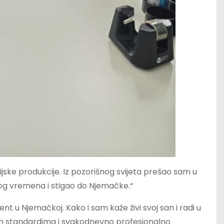
ijske produkcije. Iz pozorišnog svijeta prešao sam u
nog vremena i stigao do Njemačke.“
nt u Njemačkoj. Kako i sam kaže živi svoj san i radi u
jskim standardima i svakodnevno profesionalno