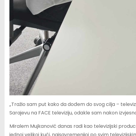
„Tražio sam put kako da dođem do svog cilja – televiz
Sarajevu na FACE televiziju, odakle sam nakon izvjes
Miralem Mujkanović danas radi kao televizijski produce
jednoj velikoj kući, najsavremenijoj po svim televizi