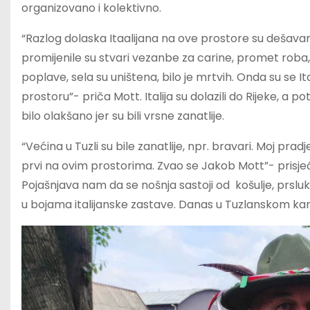
organizovano i kolektivno.
“Razlog dolaska Itaalijana na ove prostore su dešavan
promijenile su stvari vezanbe za carine, promet roba, a
poplave, sela su uništena, bilo je mrtvih. Onda su se It
prostoru”- priča Mott. Italija su dolazili do Rijeke, a p
bilo olakšano jer su bili vrsne zanatlije.
“Većina u Tuzli su bile zanatlije, npr. bravari. Moj pradj
prvi na ovim prostorima. Zvao se Jakob Mott”- prisjeć
Pojašnjava nam da se nošnja sastoji od košulje, prslu
u bojama italijanske zastave. Danas u Tuzlanskom ka