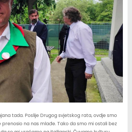
njana tada. Poslije Drugog svjetskog rata, ovdje smo
nije prenosio na nas mlađe. Tako da smo mi ostali bez
e da se mi vraćamo na italijanski. Čuvamo kulturu