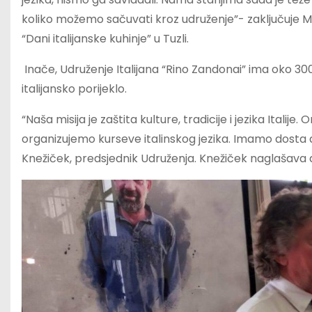
koliko možemo sačuvati kroz udruženje”- zaključuje M
“Dani italijanske kuhinje” u Tuzli.
Inače, Udruženje Italijana “Rino Zandonai” ima oko 300 č
italijansko porijeklo.
“Naša misija je zaštita kulture, tradicije i jezika Italije
organizujemo kurseve italinskog jezika. Imamo dosta 
Knežiček, predsjednik Udruženja. Knežiček naglašava da,