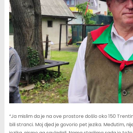
“Ja mislim da je na ove prostore došlo oko 150 Trenti
bili stranci. Moj djed je govorio pet jezika. Međutim, 
jezika, nismo ga savladali. Nama starijima sada je tež