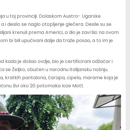
ja u toj provinciji. Dolaskom Austro- Ugarske
 i desilo se naglo otopljenje glečera. Desile su se
alijani krenuli prema Americi, a dio je završio na ovom
otom bi bili upućivani dalje da traže posao, a to im je
ed kada je došao ovdje, bio je certificirani odžačar i
a se Željko, obučen u narodnu italijansku nošnju.
ka, kratkih pantalona, čarapa, cipela, marame koja je
ntonu živi oko 20 potomaka loze Mott.