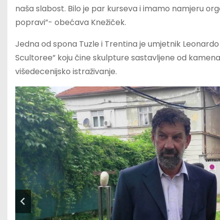
naša slabost. Bilo je par kurseva i imamo namjeru orga
popravi”- obećava Knežiček.
Jedna od spona Tuzle i Trentina je umjetnik Leonard
Scultoree” koju čine skulpture sastavljene od kamena,
višedecenijsko istraživanje.