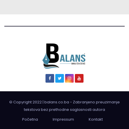
© Copyright 2022 | balans.co.ba - Zabranjeno preuzimanje
tekstova bez prethodne saglasnosti autora
Početna
Impressum
Kontakt