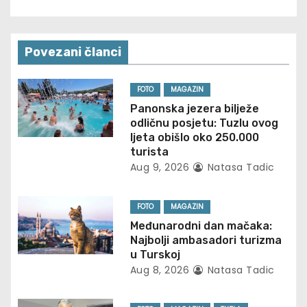
s
t
n
Povezani članci
a
FOTO
MAGAZIN
v
Panonska jezera bilježe
odličnu posjetu: Tuzlu ovog
i
ljeta obišlo oko 250.000
turista
g
Aug 9, 2026
Natasa Tadic
a
FOTO
MAGAZIN
t
Međunarodni dan mačaka:
Najbolji ambasadori turizma
i
u Turskoj
Aug 8, 2026
Natasa Tadic
o