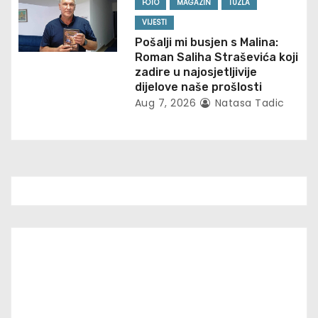
n
FOTO
MAGAZIN
TUZLA
VIJESTI
Pošalji mi busjen s Malina:
Roman Saliha Straševića koji
zadire u najosjetljivije
dijelove naše prošlosti
Aug 7, 2026
Natasa Tadic