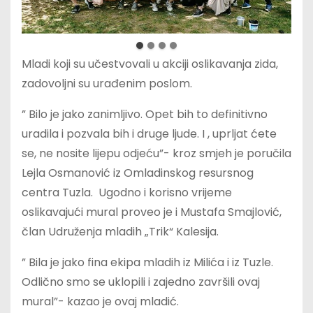
Mladi koji su učestvovali u akciji oslikavanja zida,
zadovoljni su urađenim poslom.
” Bilo je jako zanimljivo. Opet bih to definitivno
uradila i pozvala bih i druge ljude. I , uprljat ćete
se, ne nosite lijepu odjeću”- kroz smjeh je poručila
Lejla Osmanović iz Omladinskog resursnog
centra Tuzla. Ugodno i korisno vrijeme
oslikavajući mural proveo je i Mustafa Smajlović,
član Udruženja mladih „Trik“ Kalesija.
” Bila je jako fina ekipa mladih iz Milića i iz Tuzle.
Odlično smo se uklopili i zajedno završili ovaj
mural”- kazao je ovaj mladić.