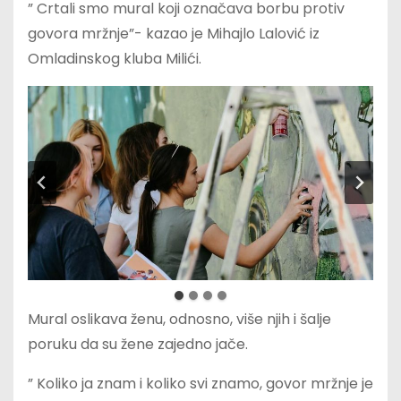
” Crtali smo mural koji označava borbu protiv
govora mržnje”- kazao je Mihajlo Lalović iz
Omladinskog kluba Milići.
Mural oslikava ženu, odnosno, više njih i šalje
poruku da su žene zajedno jače.
” Koliko ja znam i koliko svi znamo, govor mržnje je