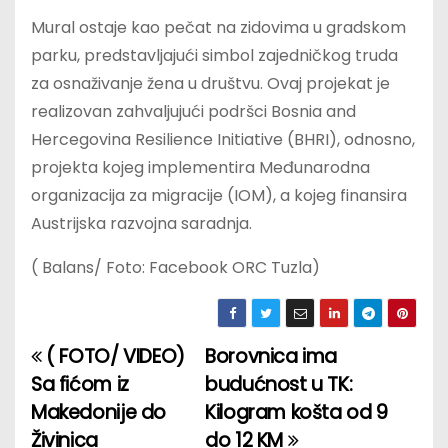
Mural ostaje kao pečat na zidovima u gradskom
parku, predstavljajući simbol zajedničkog truda
za osnaživanje žena u društvu. Ovaj projekat je
realizovan zahvaljujući podršci Bosnia and
Hercegovina Resilience Initiative (BHRI), odnosno,
projekta kojeg implementira Međunarodna
organizacija za migracije (IOM), a kojeg finansira
Austrijska razvojna saradnja.
( Balans/ Foto: Facebook ORC Tuzla)
( FOTO/ VIDEO)
Borovnica ima
P
Sa fićom iz
budućnost u TK:
o
Makedonije do
Kilogram košta od 9
Živinica
do 12 KM