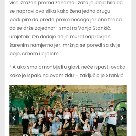
više izražen prema ženama i zato je ideja bila da
se napravi ova slika kako žena jedna drugu
podupire da pređe preko nečega jer one treba
da se drže zajedno”- smatra Vanja Stankić,
umjetnik. On dodaje da je mural napravljen
šarenim namjerno jer, mržnja se poredi sa dvije
boje, crnom i bijelom.
” A ako smo crno-bijeli u glavi, neće ispasti ovako
kako je ispalo na ovom zidu”- zaključio je Stankić.