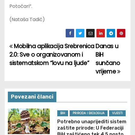
Potočari”.
(Nataša Tadić)
Mobilna aplikacija Srebrenica
Danas u
P
2.0: Sve o organizovanom i
BiH
o
sistematskom “lovu na ljude”
sunčano
vrijeme
s
t
n
Povezani članci
a
BIH
PRIRODA I EKOLOGIJA
VIJESTI
v
Potrebno unaprijediti sistem
zaštite prirode: U Federaciji
BiH zaštićeno tek 4,5 posto