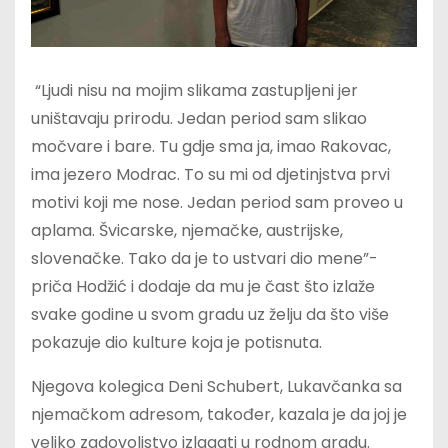
“Ljudi nisu na mojim slikama zastupljeni jer
uništavaju prirodu. Jedan period sam slikao
močvare i bare. Tu gdje sma ja, imao Rakovac,
ima jezero Modrac. To su mi od djetinjstva prvi
motivi koji me nose. Jedan period sam proveo u
aplama. Švicarske, njemačke, austrijske,
slovenačke. Tako da je to ustvari dio mene”-
priča Hodžić i dodaje da mu je čast što izlaže
svake godine u svom gradu uz želju da što više
pokazuje dio kulture koja je potisnuta.
Njegova kolegica Deni Schubert, Lukavčanka sa
njemačkom adresom, također, kazala je da joj je
veliko zadovoljstvo izlagati u rodnom gradu.