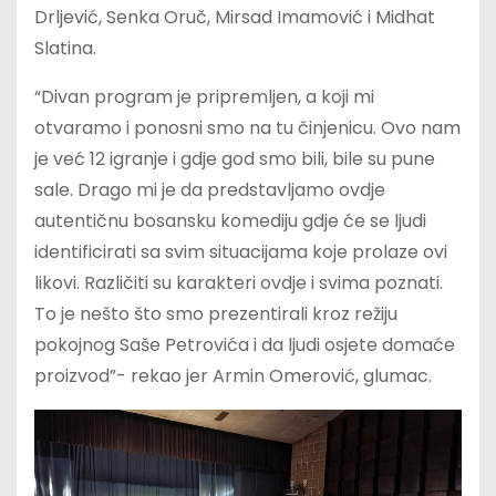
Drljević, Senka Oruč, Mirsad Imamović i Midhat
Slatina.
“Divan program je pripremljen, a koji mi
otvaramo i ponosni smo na tu činjenicu. Ovo nam
je već 12 igranje i gdje god smo bili, bile su pune
sale. Drago mi je da predstavljamo ovdje
autentičnu bosansku komediju gdje će se ljudi
identificirati sa svim situacijama koje prolaze ovi
likovi. Različiti su karakteri ovdje i svima poznati.
To je nešto što smo prezentirali kroz režiju
pokojnog Saše Petrovića i da ljudi osjete domaće
proizvod”- rekao jer Armin Omerović, glumac.