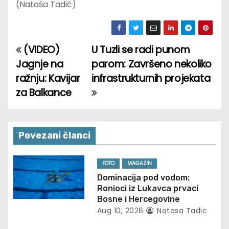
(Nataša Tadić)
(VIDEO)
U Tuzli se radi punom
P
Jagnje na
parom: Završeno nekoliko
o
ražnju: Kavijar
infrastrukturnih projekata
za Balkance
s
t
n
Povezani članci
a
FOTO
MAGAZIN
v
Dominacija pod vodom:
Ronioci iz Lukavca prvaci
i
Bosne i Hercegovine
Aug 10, 2026
Natasa Tadic
g