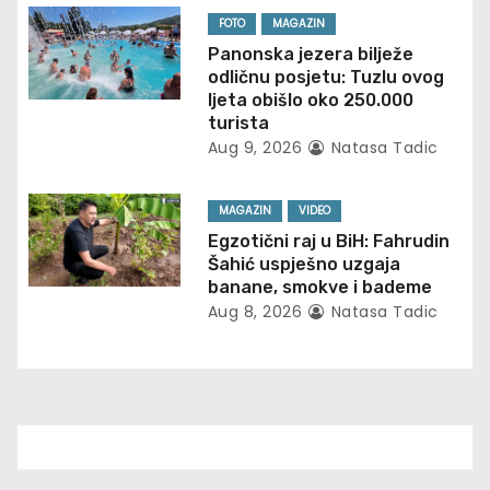
FOTO
MAGAZIN
a
Panonska jezera bilježe
t
odličnu posjetu: Tuzlu ovog
ljeta obišlo oko 250.000
i
turista
Aug 9, 2026
Natasa Tadic
o
n
MAGAZIN
VIDEO
Egzotični raj u BiH: Fahrudin
Šahić uspješno uzgaja
banane, smokve i bademe
Aug 8, 2026
Natasa Tadic