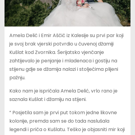
Amela Delić i Emir Aščić iz Kalesije su prvi par koji
je svoj brak vjerski potvrdio u čuvenoj džamiji
Kušlat kod Zvornika. Šerijatsko vjenčanje
zahtijevalo je penjanje i mladenaca i gostiju na
stijenu gdje se džamija nalazi i stoljećima plijeni
pažnju.
Kako nam je ispričala Amela Delić, vrlo rano je
saznala Kušlat i džamiju na stijeni.
” Posjetila sam je prvi put tokom jedne likovne
kolonije, premda sam se do tada naslušala
legendi i priča o Kušlatu. Teško je objasniti mir koji