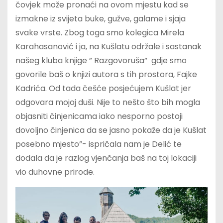
čovjek može pronaći na ovom mjestu kad se
izmakne iz svijeta buke, gužve, galame i sjaja
svake vrste. Zbog toga smo kolegica Mirela
Karahasanović i ja, na Kušlatu održale i sastanak
našeg kluba knjige ” Razgovoruša” gdje smo
govorile baš o knjizi autora s tih prostora, Fajke
Kadrića. Od tada češće posjećujem Kušlat jer
odgovara mojoj duši. Nije to nešto što bih mogla
objasniti činjenicama iako nesporno postoji
dovoljno činjenica da se jasno pokaže da je Kušlat
posebno mjesto”- ispričala nam je Delić te
dodala da je razlog vjenčanja baš na toj lokaciji
vio duhovne prirode.