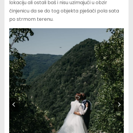
lokaciju ali ostali baš i nisu uzimajući u obzir
činjenicu da se do tog objekta pješači pola sata
po strmom terenu.