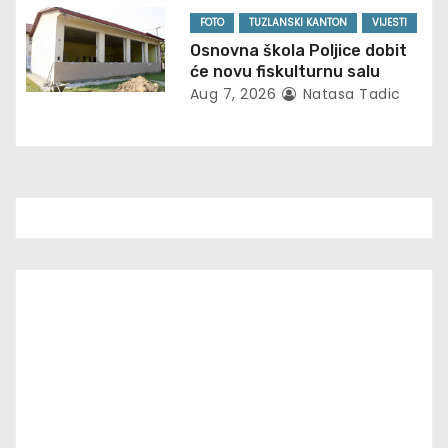
n
FOTO
TUZLANSKI KANTON
VIJESTI
Osnovna škola Poljice dobit
će novu fiskulturnu salu
Aug 7, 2026
Natasa Tadic