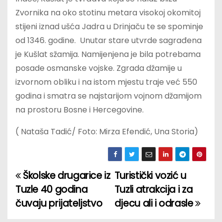
Zvornika na oko stotinu metara visokoj okomitoj
stijeni iznad ušća Jadra u Drinjaču te se spominje
od 1346. godine. Unutar stare utvrde sagrađena
je Kušlat sžamija. Namijenjena je bila potrebama
posade osmanske vojske. Zgrada džamije u
izvornom obliku i na istom mjestu traje već 550
godina i smatra se najstarijom vojnom džamijom
na prostoru Bosne i Hercegovine.
( Nataša Tadić/ Foto: Mirza Efendić, Una Storia)
Školske drugarice iz
Turistički vozić u
P
Tuzle 40 godina
Tuzli atrakcija i za
o
čuvaju prijateljstvo
djecu ali i odrasle
s