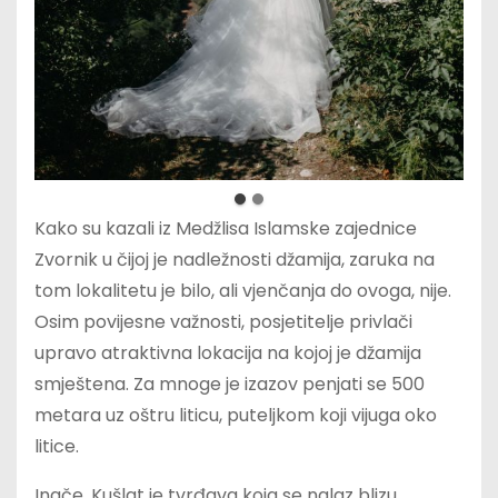
Kako su kazali iz Medžlisa Islamske zajednice
Zvornik u čijoj je nadležnosti džamija, zaruka na
tom lokalitetu je bilo, ali vjenčanja do ovoga, nije.
Osim povijesne važnosti, posjetitelje privlači
upravo atraktivna lokacija na kojoj je džamija
smještena. Za mnoge je izazov penjati se 500
metara uz oštru liticu, puteljkom koji vijuga oko
litice.
Inače, Kušlat je tvrđava koja se nalaz blizu