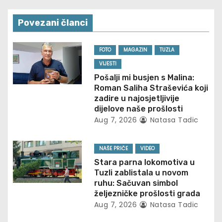
t
Povezani članci
n
FOTO
MAGAZIN
TUZLA
a
VIJESTI
v
Pošalji mi busjen s Malina:
Roman Saliha Straševića koji
i
zadire u najosjetljivije
dijelove naše prošlosti
g
Aug 7, 2026
Natasa Tadic
a
NAŠE PRIČE
VIDEO
t
Stara parna lokomotiva u
Tuzli zablistala u novom
i
ruhu: Sačuvan simbol
željezničke prošlosti grada
o
Aug 7, 2026
Natasa Tadic