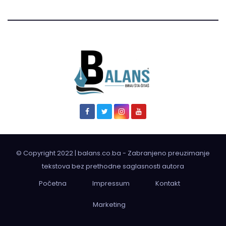
© Copyright 2022 | balans.co.ba - Zabranjeno preuzimanje
tekstova bez prethodne saglasnosti autora
Početna
Impressum
Kontakt
Marketing