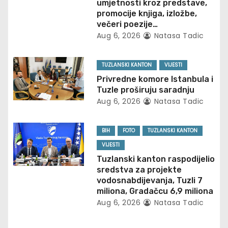
umjetnosti kroz predstave,
i
promocije knjiga, izložbe,
večeri poezije…
g
Aug 6, 2026
Natasa Tadic
a
TUZLANSKI KANTON
VIJESTI
t
Privredne komore Istanbula i
Tuzle proširuju saradnju
i
Aug 6, 2026
Natasa Tadic
o
BIH
FOTO
TUZLANSKI KANTON
n
VIJESTI
Tuzlanski kanton raspodijelio
sredstva za projekte
vodosnabdijevanja, Tuzli 7
miliona, Gradačcu 6,9 miliona
Aug 6, 2026
Natasa Tadic