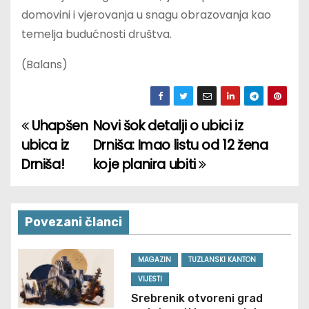
domovini i vjerovanja u snagu obrazovanja kao
temelja budućnosti društva.
(Balans)
Uhapšen
Novi šok detalji o ubici iz
P
ubica iz
Drniša: Imao listu od 12 žena
o
Drniša!
koje planira ubiti
s
t
Povezani članci
n
MAGAZIN
TUZLANSKI KANTON
a
VIJESTI
v
Srebrenik otvoreni grad