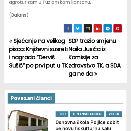
agroturizam u Tuzlanskom kantonu.
(Balans)
Sjećanje na velikog
SDP tražio smjenu
P
pisca: Književni susreti
Naila Jusića iz
o
i nagrada “Derviš
Komisije za
Sušić” po prvi put u TK
zdravstvo TK, a SDA
s
ga ne da
t
n
Povezani članci
a
v
FOTO
TUZLANSKI KANTON
VIJESTI
Osnovna škola Poljice dobit
i
će novu fiskulturnu salu