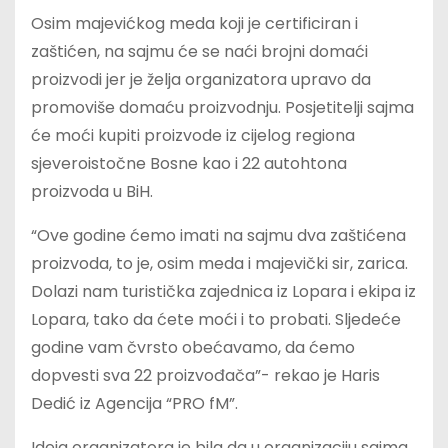
Osim majevićkog meda koji je certificiran i
zaštićen, na sajmu će se naći brojni domaći
proizvodi jer je želja organizatora upravo da
promoviše domaću proizvodnju. Posjetitelji sajma
će moći kupiti proizvode iz cijelog regiona
sjeveroistočne Bosne kao i 22 autohtona
proizvoda u BiH.
“Ove godine ćemo imati na sajmu dva zaštićena
proizvoda, to je, osim meda i majevički sir, zarica.
Dolazi nam turistička zajednica iz Lopara i ekipa iz
Lopara, tako da ćete moći i to probati. Sljedeće
godine vam čvrsto obećavamo, da ćemo
dopvesti sva 22 proizvođača”- rekao je Haris
Dedić iz Agencija “PRO fM”.
Ideja organizatora je bila da u organizaciju sajma