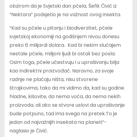
obzirom da je Svjetski dan pčela, Šefik Čivić iz
“Nektara” podsjetio je na važnost ovog insekta.
“Kad su pčele u pitanju i biodiverzitet, pčele
svjetskoj ekonomiji na godišnjem nivou donesu
preko 6 milijardi dolara. Kad bi nekim slučajem
nestale pčele, milijoni ljudi bi ostali bez posla.
Osim toga, pčele učestvuju i u uprašivanju bilja
kao indirektni proizvođač. Naravno, za svoje
radnje ne plaćaju ništa, nisu stvorene
štrajkovima, tako da mi vidimo da, kad su godine
hladne, kišovite, da nema voća, da nema nekih
proizvoda, ali ako se stvore uslovi da uprašivanje
bude potpuno, tad ima svega na pretek.To je
jedan od najvažnijih insekata na planeti”-
naglasio je Ćivić.