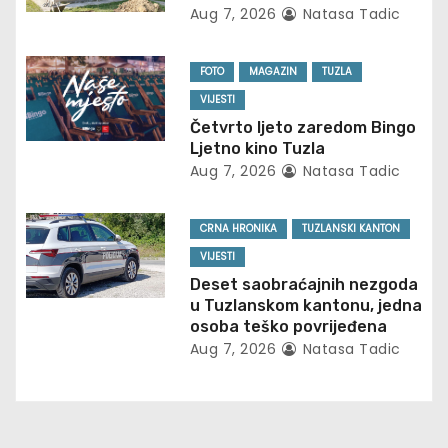
Aug 7, 2026
Natasa Tadic
g
a
FOTO
MAGAZIN
TUZLA
VIJESTI
t
Četvrto ljeto zaredom Bingo
Ljetno kino Tuzla
i
Aug 7, 2026
Natasa Tadic
o
CRNA HRONIKA
TUZLANSKI KANTON
n
VIJESTI
Deset saobraćajnih nezgoda
u Tuzlanskom kantonu, jedna
osoba teško povrijeđena
Aug 7, 2026
Natasa Tadic