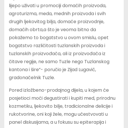
lijepo uživati u promociji domaćih proizvoda,
agroturizma, meda, mednih proizvoda i svih
drugih ljekovitog bilja, domaće proizvodnje,
domaćih obrta,a što je veoma bitno da
pokažemo to bogatstvo u ovom smislu, opet
bogatstvo različitosti tuzlanskih proizvoda i
tuzlanskih proizvođača, ali iz proizvođača iz
čitave regije, ne samo Tuzle nego Tuzlanskog
kantona i šire”- poručio je Zijad Lugavić,
gradonačelnik Tuzle.
Pored izložbeno-prodajnog dijela, u kojem će
posjetioci moći degustirati i kupiti med, prirodnu
kozmetiku, ljekovito bilje, tradicionalne delicije i
rukotvorine, oni koji žele, mogu učestvovati u
panel diskusijama, a u fokusu su epiterapija i