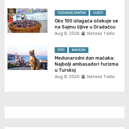
i
g
TUZLANSKI KANTON
VIJESTI
Oko 150 izlagača očekuje se
a
na Sajmu šljive u Gradačcu
Aug 8, 2026
Natasa Tadic
t
i
FOTO
MAGAZIN
Međunarodni dan mačaka:
o
Najbolji ambasadori turizma
u Turskoj
n
Aug 8, 2026
Natasa Tadic