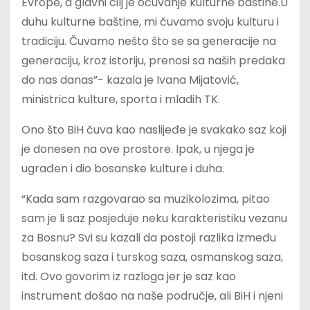
Evrope, a glavni cilj je očuvanje kulturne baštine.U
duhu kulturne baštine, mi čuvamo svoju kulturu i
tradiciju. Čuvamo nešto što se sa generacije na
generaciju, kroz istoriju, prenosi sa naših predaka
do nas danas”- kazala je Ivana Mijatović,
ministrica kulture, sporta i mladih TK.
Ono što BiH čuva kao naslijeđe je svakako saz koji
je donesen na ove prostore. Ipak, u njega je
ugrađen i dio bosanske kulture i duha.
“Kada sam razgovarao sa muzikolozima, pitao
sam je li saz posjeduje neku karakteristiku vezanu
za Bosnu? Svi su kazali da postoji razlika između
bosanskog saza i turskog saza, osmanskog saza,
itd. Ovo govorim iz razloga jer je saz kao
instrument došao na naše područje, ali BiH i njeni