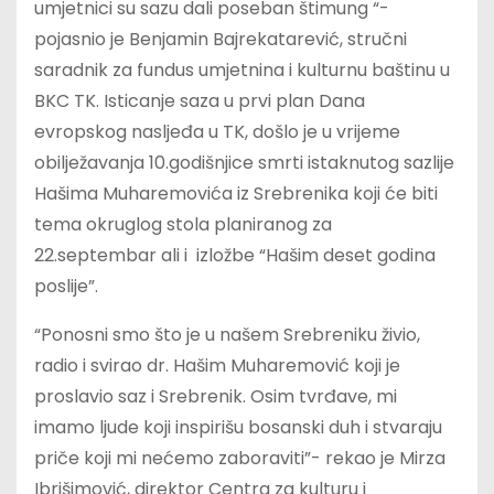
umjetnici su sazu dali poseban štimung “-
pojasnio je Benjamin Bajrekatarević, stručni
saradnik za fundus umjetnina i kulturnu baštinu u
BKC TK. Isticanje saza u prvi plan Dana
evropskog nasljeđa u TK, došlo je u vrijeme
obilježavanja 10.godišnjice smrti istaknutog sazlije
Hašima Muharemovića iz Srebrenika koji će biti
tema okruglog stola planiranog za
22.septembar ali i izložbe “Hašim deset godina
poslije”.
“Ponosni smo što je u našem Srebreniku živio,
radio i svirao dr. Hašim Muharemović koji je
proslavio saz i Srebrenik. Osim tvrđave, mi
imamo ljude koji inspirišu bosanski duh i stvaraju
priče koji mi nećemo zaboraviti”- rekao je Mirza
Ibrišimović, direktor Centra za kulturu i