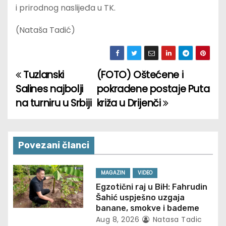
i prirodnog naslijeđa u TK.
(Nataša Tadić)
Tuzlanski
(FOTO) Oštećene i
P
Salines najbolji
pokradene postaje Puta
o
na turniru u Srbiji
križa u Drijenči
s
t
Povezani članci
n
MAGAZIN
VIDEO
a
Egzotični raj u BiH: Fahrudin
Šahić uspješno uzgaja
v
banane, smokve i bademe
Aug 8, 2026
Natasa Tadic