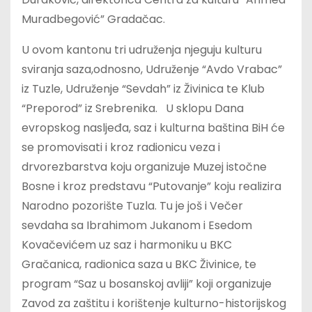
Muradbegović” Gradačac.
U ovom kantonu tri udruženja njeguju kulturu
sviranja saza,odnosno, Udruženje “Avdo Vrabac”
iz Tuzle, Udruženje “Sevdah” iz Živinica te Klub
“Preporod” iz Srebrenika. U sklopu Dana
evropskog nasljeđa, saz i kulturna baština BiH će
se promovisati i kroz radionicu veza i
drvorezbarstva koju organizuje Muzej istočne
Bosne i kroz predstavu “Putovanje” koju realizira
Narodno pozorište Tuzla. Tu je još i Večer
sevdaha sa Ibrahimom Jukanom i Esedom
Kovačevićem uz saz i harmoniku u BKC
Gračanica, radionica saza u BKC Živinice, te
program “Saz u bosanskoj avliji” koji organizuje
Zavod za zaštitu i korištenje kulturno-historijskog