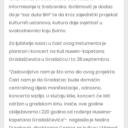
informisanje iz Srebrenika. Ibrišimović je dodao
da je “saz duša BiH” te da kroz zajednički projekat
kulturnih ustanova, kultura daje svjetlost u
svakodnevnici koju živimo.
Za ljubitelje saza i u čast ovog instumenta je
planiran i koncert na Kuli Husein-kapetana
Gradaščevića u Gradačcu i to 28.septembra.
“Zadovoljstvo nam je što smo dio ovog projekta.
Čast nam je da Gradačac bude domaćin
centralnog dijela manifestacije , odnosno,
koncerta sazlija. U slučaju kiše, koncert će biti
održan u gradskom kinu. Inače, ove godine
obilježavamo i 220 godina od rođenja Huseina-
kapetana Gradaščevića”- naglasila je Nadira
Duraković, direktorica Centra za kulturu “Ahmed