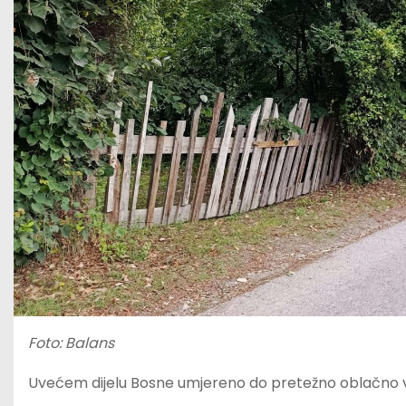
Foto: Balans
Uvećem dijelu Bosne umjereno do pretežno oblačno vr