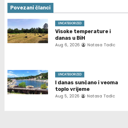
s
Povezani članci
t
n
UNCATEGORIZED
Visoke temperature i
a
danas u BiH
Aug 6, 2026
Natasa Tadic
v
i
g
UNCATEGORIZED
I danas sunčano i veoma
a
toplo vrijeme
t
Aug 5, 2026
Natasa Tadic
i
o