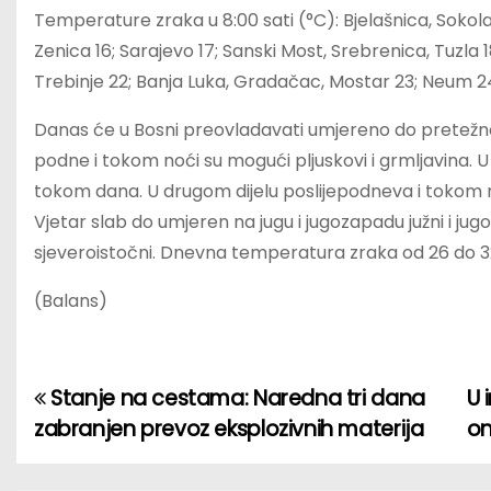
Temperature zraka u 8:00 sati (°C): Bjelašnica, Sokolac 
Zenica 16; Sarajevo 17; Sanski Most, Srebrenica, Tuzla 18; 
Trebinje 22; Banja Luka, Gradačac, Mostar 23; Neum 2
Danas će u Bosni preovladavati umjereno do pretežno
podne i tokom noći su mogući pljuskovi i grmljavina.
tokom dana. U drugom dijelu poslijepodneva i tokom 
Vjetar slab do umjeren na jugu i jugozapadu južni i jug
sjeveroistočni. Dnevna temperatura zraka od 26 do 32
(Balans)
Stanje na cestama: Naredna tri dana
U 
P
zabranjen prevoz eksplozivnih materija
on
o