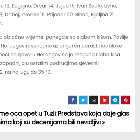
13; Bugojno, Drvar 14; Jajce 15; Ivan Sedlo, Livno,
Doboj, Zvornik 19; Prijedor 20; Bihać, Bijeljina 21;
4.
 oblačno vrijeme, ponegdje sa slabom kišom. Poslije
 U Hercegovini sunčano uz umjeren porast naoblake
noći na sjeveru Hercegovine je moguća slaba kiša.
ozapadni, a u ostalim područjima sjeverni i
, na na jugu do 35 °C.
ime oca opet u Tuzli: Predstava koja daje glas
ima koji su decenijama bili nevidljivi