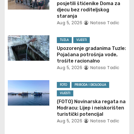
v
posjetili štićenike Doma za
i
djecu bez roditeljskog
staranja
g
Aug 5, 2026
Natasa Tadic
a
TUZLA
VIJESTI
t
Upozorenje građanima Tuzle:
Pojačana potrošnja vode,
i
trošite racionalno
Aug 5, 2026
Natasa Tadic
o
n
FOTO
PRIRODA I EKOLOGIJA
VIJESTI
(FOTO) Novinarska regata na
Modracu: Lijep i neiskorišten
turistički potencijal
Aug 5, 2026
Natasa Tadic