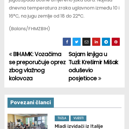
dnevna temperatura zraka uglavnom između 10 i
16°C, na jugu zemlje od 18 do 22°C.
(Balans/FHMZBIH)
BIHAMK: Vozačima
Sajam knjiga u
P
se preporučuje oprez
Tuzli: Krešimir Mišak
o
zbog vlažnog
oduševio
kolovoza
posjetioce
s
t
n
Povezani članci
a
TUZLA
VIJESTI
Mladi izviđači iz Italije