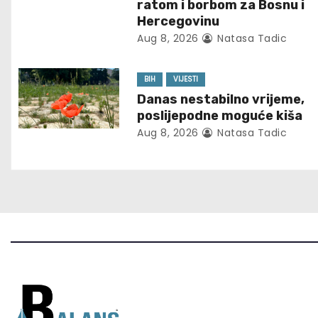
v
ratom i borbom za Bosnu i
Hercegovinu
i
Aug 8, 2026
Natasa Tadic
g
BIH
VIJESTI
a
Danas nestabilno vrijeme,
t
poslijepodne moguće kiša
Aug 8, 2026
Natasa Tadic
i
o
n