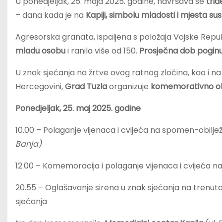
U ponedjeljak, 25. maja 2025. godine, navršava se
trid
– dana kada je na
Kapiji, simbolu mladosti i mjesta sus
Agresorska granata, ispaljena s položaja Vojske Repu
mladu
osobu
i ranila više od 150.
Prosječna dob poginuli
U znak sjećanja na žrtve ovog ratnog zločina, kao i na sv
Hercegovini,
Grad Tuzla
organizuje
komemorativno obi
Ponedjeljak, 25. maj 2025. godine
10.00 – Polaganje vijenaca i cvijeća na spomen-obiljež
Banja)
12.00 – Komemoracija i polaganje vijenaca i cvijeća n
20.55 – Oglašavanje sirena u znak sjećanja na trenutak
sjećanja