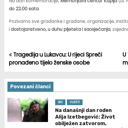
Na dan komemoracije,
Memorijalni centar Kapija
(ul.
do 22.00 sata
.
Pozivamo sve građanke i građane, organizacije, instituc
i
dostojanstveno, u duhu pijeteta i saosjećanja
, zajed
Tragedija u Lukavcu: U rijeci Spreči
U 
P
pronađeno tijelo ženske osobe
m
o
s
Povezani članci
t
n
BIH
VIJESTI
Na današnji dan rođen
a
Alija Izetbegović: Život
obilježen zatvorom,