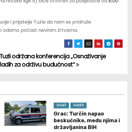
 Patriotske lige 5) biće otvoren za posjetioce od
8.00
ije i prijatelje Tuzle da nam se pridruže
no odamo počast nevinim žrtvama.
Tuzli održana konferencija „Osnaživanje
ladih za održivu budućnost“
SVIJET
VIJESTI
Grac: Turčin napao
beskućnike, među njima i
državljanina BiH