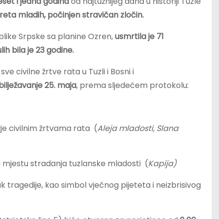
eset i jedna godina
od najtužnijeg dana u historiji Tuzle
reta mladih, počinjen stravičan zločin.
blike Srpske sa planine Ozren,
usmrtila je 71
h bila je 23 godine.
e civilne žrtve rata u Tuzli i Bosni i
lježavanje 25. maja
, prema sljedećem protokolu:
je civilnim žrtvama rata (
Aleja mladosti, Slana
a mjestu stradanja tuzlanske mladosti (
Kapija)
 tragedije, kao simbol vječnog pijeteta i neizbrisivog