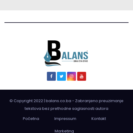
© Copyright 2022 | balans.co.ba - Zabranjeno preuzimanje
tekstova bez prethodne saglasnosti autora
Početna
Impressum
Kontakt
Marketing