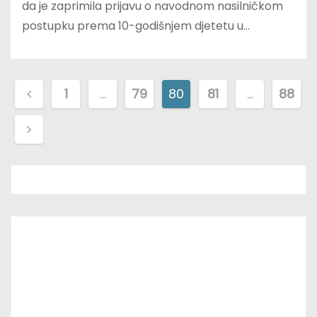
da je zaprimila prijavu o navodnom nasilničkom
postupku prema 10-godišnjem djetetu u…
P
1
…
79
80
81
…
88
o
s
t
s
p
a
g