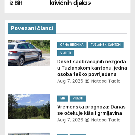
o
iz BiH
krivičnih djela
s
t
Povezani članci
n
CRNA HRONIKA
TUZLANSKI KANTON
a
VIJESTI
v
Deset saobraćajnih nezgoda
u Tuzlanskom kantonu, jedna
i
osoba teško povrijeđena
Aug 7, 2026
Natasa Tadic
g
BIH
VIJESTI
a
Vremenska prognoza: Danas
t
se očekuje kiša i grmljavina
Aug 7, 2026
Natasa Tadic
i