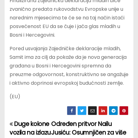
Finalizirana Zajednička deklaracija mladih biće
zvanično predata rukovodstvu Evropske unije u
narednim mjesecima te će se na taj način istaći
posvećenost EU da se čuje i jača glas mladih u
Bosni i Hercegovini.
Pored usvajanja Zajedničke deklaracije mladih,
Samit ima za cilj da pokaže da je nova generacija
građana u Bosni i Hercegovini spremna da
preuzme odgovornost, konstruktivno se angažuje
i aktivno doprinosi evropskoj budućnosti zemlje.
(EU)
Duge kolone
Određen pritvor Nailu
P
vozila na izlazu
Jusiću: Osumnjičen za više