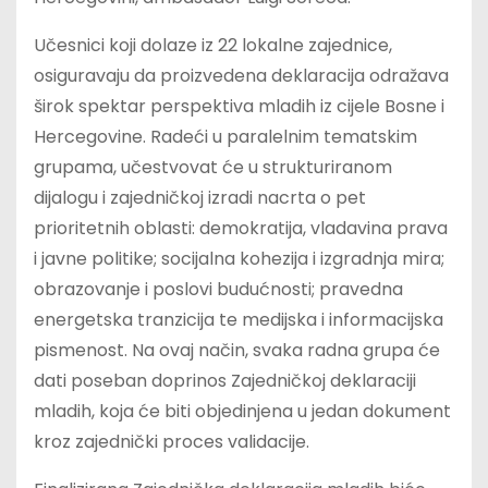
Učesnici koji dolaze iz 22 lokalne zajednice,
osiguravaju da proizvedena deklaracija odražava
širok spektar perspektiva mladih iz cijele Bosne i
Hercegovine. Radeći u paralelnim tematskim
grupama, učestvovat će u strukturiranom
dijalogu i zajedničkoj izradi nacrta o pet
prioritetnih oblasti: demokratija, vladavina prava
i javne politike; socijalna kohezija i izgradnja mira;
obrazovanje i poslovi budućnosti; pravedna
energetska tranzicija te medijska i informacijska
pismenost. Na ovaj način, svaka radna grupa će
dati poseban doprinos Zajedničkoj deklaraciji
mladih, koja će biti objedinjena u jedan dokument
kroz zajednički proces validacije.