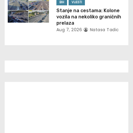
o
BIH
VIJESTI
Stanje na cestama: Kolone
n
vozila na nekoliko graničnih
prelaza
Aug 7, 2026
Natasa Tadic