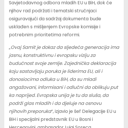
Savjetodavnog odbora mladih EU u BiH, dok će
njihov rad podržati i tematski stručnjaci
osiguravajući da sadržaj dokumenta bude
usklađen s mišljenjem Evropske komisije i
potrebnim prioritetima reformi.
„
Ovaj Samit je dokaz da sljedeća generacija ima
jasnu, konstruktivnu i evropsku viziju za
budućnost svoje zemlje. Zajednička deklaracija
koju sastavljaju poruka je liderima EU, ali i
donosiocima odluka u BiH, da su mladi
angažovani, informisani i odlučni da oblikuju put
ka naprijed. Evropska unija je tu da sluša, da
podrži glas mladih i da djeluje na osnovu
njihovih preporuka
“, izjavio je šef Delegacije EU u
BiH i specijalni predstavnik EU u Bosni i
Hercegovini, ambasador Luigi Soreca.