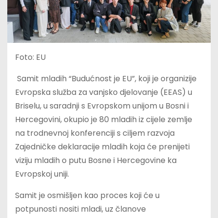
Foto: EU
Samit mladih “Budućnost je EU”, koji je organizije
Evropska služba za vanjsko djelovanje (EEAS) u
Briselu, u saradnji s Evropskom unijom u Bosni i
Hercegovini, okupio je 80 mladih iz cijele zemlje
na trodnevnoj konferenciji s ciljem razvoja
Zajedničke deklaracije mladih koja će prenijeti
viziju mladih o putu Bosne i Hercegovine ka
Evropskoj uniji.
Samit je osmišljen kao proces koji će u
potpunosti nositi mladi, uz članove