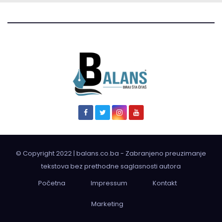
© Copyright 2022 | balans.co.ba - Zabranjeno preuzimanje
tekstova bez prethodne saglasnosti autora
Početna
Impressum
Kontakt
Marketing