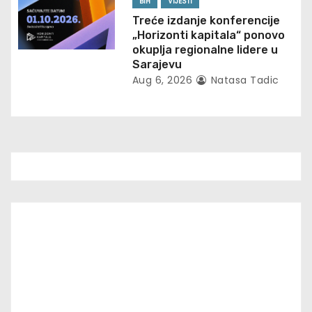
BIH
VIJESTI
Treće izdanje konferencije
n
„Horizonti kapitala“ ponovo
okuplja regionalne lidere u
Sarajevu
Aug 6, 2026
Natasa Tadic