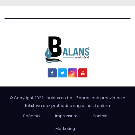
© Copyright 2022 | balans.co.ba - Zabranjeno preuzimanje
tekstova bez prethodne saglasnosti autora
Početna
Impressum
Kontakt
Marketing