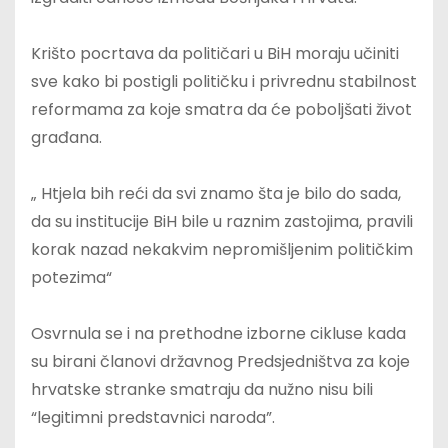
Krišto pocrtava da političari u BiH moraju učiniti
sve kako bi postigli političku i privrednu stabilnost
reformama za koje smatra da će poboljšati život
građana.
„ Htjela bih reći da svi znamo šta je bilo do sada,
da su institucije BiH bile u raznim zastojima, pravili
korak nazad nekakvim nepromišljenim političkim
potezima“
Osvrnula se i na prethodne izborne cikluse kada
su birani članovi državnog Predsjedništva za koje
hrvatske stranke smatraju da nužno nisu bili
“legitimni predstavnici naroda”.