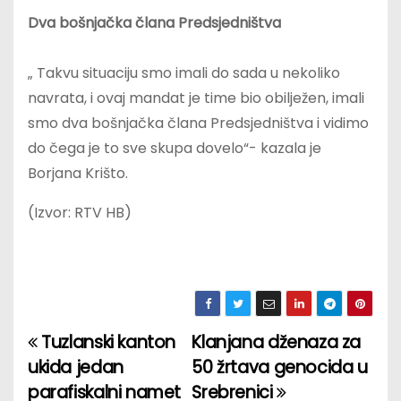
Dva bošnjačka člana Predsjedništva
„ Takvu situaciju smo imali do sada u nekoliko
navrata, i ovaj mandat je time bio obilježen, imali
smo dva bošnjačka člana Predsjedništva i vidimo
do čega je to sve skupa dovelo“- kazala je
Borjana Krišto.
(Izvor: RTV HB)
Tuzlanski kanton
Klanjana dženaza za
P
ukida jedan
50 žrtava genocida u
o
parafiskalni namet
Srebrenici