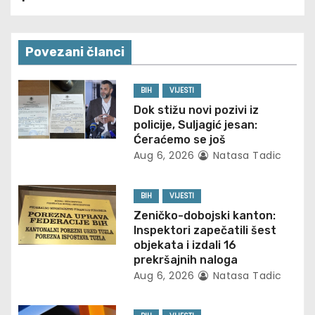
s
t
Povezani članci
n
BIH
VIJESTI
a
Dok stižu novi pozivi iz
policije, Suljagić jesan:
v
Ćeraćemo se još
Aug 6, 2026
Natasa Tadic
i
g
BIH
VIJESTI
Zeničko-dobojski kanton:
a
Inspektori zapečatili šest
objekata i izdali 16
t
prekršajnih naloga
Aug 6, 2026
Natasa Tadic
i
o