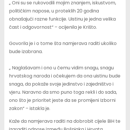
„ Oni su se rukovodili mojim znanjem, iskustvom,
političkim napose, u proteklih 20 godina
obnašajući razne funkcije. Uistinu je jedna velika
čast i odgovornost“ – ocijenila je Krišto.
Govorila je i o tome šta namjerava raditi ukoliko
bude izabrana.
„ Naglašavam i ono u čemu vidim snagu, snagu
hrvatskog naroda i očekujem da ona uistinu bude
snaga, da pokaže svoje jedinstvo i zajedništvo i
vjeru. Naravno da smo puno toga rekli i do sada,
ono što je prioritet jeste da se promijeni Izborni
zakon“ – istakla je.
Kaže da namjerava raditi na dobrobit cijele BiH te
izgraditi odnose između Bošnjaka i Hrvata.