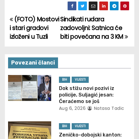
(FOTO) Mostovi
Sindikati rudara
P
i stari gradovi
zadovoljni: Satnica će
o
izloženi u Tuzli
biti povećana na 3 KM
s
t
Povezani članci
n
BIH
VIJESTI
a
Dok stižu novi pozivi iz
policije, Suljagić jesan:
v
Ćeraćemo se još
Aug 6, 2026
Natasa Tadic
i
g
BIH
VIJESTI
Zeničko-dobojski kanton: