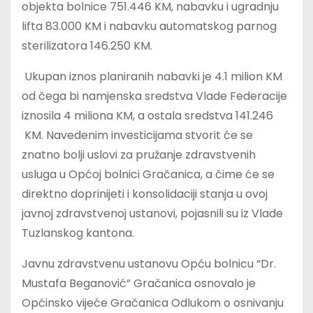
objekta bolnice 751.446 KM, nabavku i ugradnju
lifta 83.000 KM i nabavku automatskog parnog
sterilizatora 146.250 KM.
Ukupan iznos planiranih nabavki je 4.1 milion KM
od čega bi namjenska sredstva Vlade Federacije
iznosila 4 miliona KM, a ostala sredstva 141.246
KM. Navedenim investicijama stvorit će se
znatno bolji uslovi za pružanje zdravstvenih
usluga u Općoj bolnici Gračanica, a čime će se
direktno doprinijeti i konsolidaciji stanja u ovoj
javnoj zdravstvenoj ustanovi, pojasnili su iz Vlade
Tuzlanskog kantona.
Javnu zdravstvenu ustanovu Opću bolnicu “Dr.
Mustafa Beganović” Gračanica osnovalo je
Općinsko vijeće Gračanica Odlukom o osnivanju