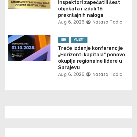
a
Inspektori zapečatili šest
objekata i izdali 16
t
prekršajnih naloga
Aug 6, 2026
Natasa Tadic
i
o
BIH
VIJESTI
Treće izdanje konferencije
n
„Horizonti kapitala“ ponovo
okuplja regionalne lidere u
Sarajevu
Aug 6, 2026
Natasa Tadic