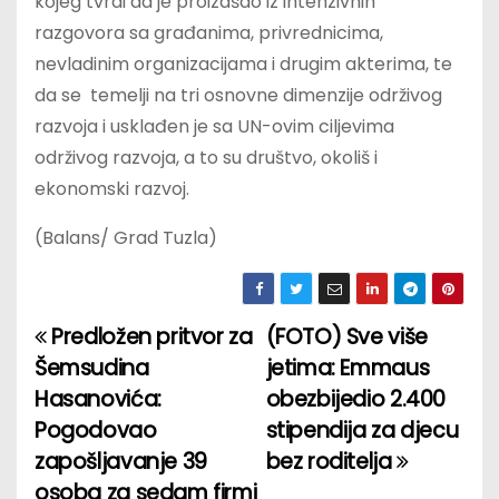
kojeg tvrdi da je proizašao iz intenzivnih
razgovora sa građanima, privrednicima,
nevladinim organizacijama i drugim akterima, te
da se temelji na tri osnovne dimenzije održivog
razvoja i usklađen je sa UN-ovim ciljevima
održivog razvoja, a to su društvo, okoliš i
ekonomski razvoj.
(Balans/ Grad Tuzla)
Predložen pritvor za
(FOTO) Sve više
P
Šemsudina
jetima: Emmaus
o
Hasanovića:
obezbijedio 2.400
Pogodovao
stipendija za djecu
s
zapošljavanje 39
bez roditelja
t
osoba za sedam firmi