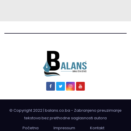
© Copyright 2022 | balans.co.ba - Zabranjeno preuzimanje
tekstova bez prethodne saglasnosti autora
Početna
Impressum
Kontakt