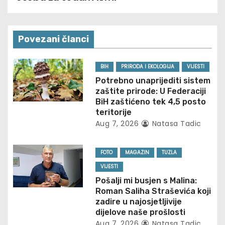
n
a
Povezani članci
v
BIH
PRIRODA I EKOLOGIJA
VIJESTI
i
Potrebno unaprijediti sistem
zaštite prirode: U Federaciji
g
BiH zaštićeno tek 4,5 posto
teritorije
a
Aug 7, 2026
Natasa Tadic
t
FOTO
MAGAZIN
TUZLA
i
VIJESTI
o
Pošalji mi busjen s Malina:
Roman Saliha Straševića koji
n
zadire u najosjetljivije
dijelove naše prošlosti
Aug 7, 2026
Natasa Tadic