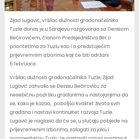
Zijad Lugavić, vršilac dužnosti gradonačelnika
Tuzle danas je u Sarajevu razgovarao sa Denisom
Bećirovićem, članom Predsjedništva BiH o
prioritetima za Tuzlu kao i o predstojećim
prijevremnim izborima koji će biti održani
5.februara.
Vršilac dužnosti gradonačelnika Tuzle, Zijad
Lugavić zahvalio se Denisu Bećiroviću za
nesebičnu podršku građanima u nastojanjima da
se, kako je kazao, poboljša kvalitet života svih
građana i nastavi kontinuitet razvoja Tuzle.
Lugavić je naglasio da će se, u slučaju pobjede na
prijevremenim izborima, zalagati za jaku i
prosperitetnu Tuzlu, te nastaviti razvoj postignut