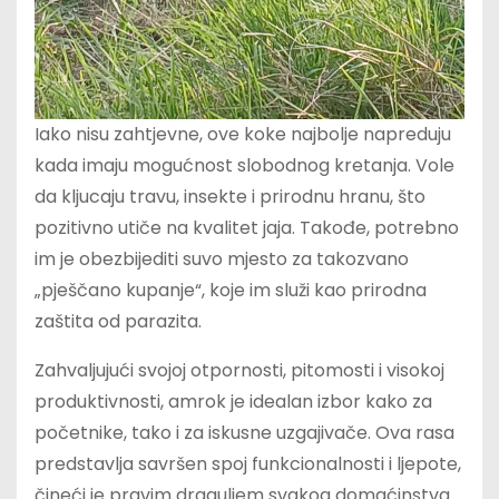
Iako nisu zahtjevne, ove koke najbolje napreduju
kada imaju mogućnost slobodnog kretanja. Vole
da kljucaju travu, insekte i prirodnu hranu, što
pozitivno utiče na kvalitet jaja. Takođe, potrebno
im je obezbijediti suvo mjesto za takozvano
„pješčano kupanje“, koje im služi kao prirodna
zaštita od parazita.
Zahvaljujući svojoj otpornosti, pitomosti i visokoj
produktivnosti, amrok je idealan izbor kako za
početnike, tako i za iskusne uzgajivače. Ova rasa
predstavlja savršen spoj funkcionalnosti i ljepote,
čineći je pravim draguljem svakog domaćinstva.