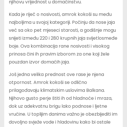
njihovu vrijednost u domaćinstvu.
Kada je riječ o nosivosti, amrok kokoši su među
najboljima u svojoj kategoriji. Počinju da nose jaja
već sa oko pet mjeseci starosti, a godišnje mogu
snijeti između 220 i 280 krupnih jaja svijetlosmeđe
boje. Ova kombinacija rane nosivosti i visokog
prinosa čini ih pravim izborom za one koji žele
pouzdan izvor domaćih jaja.
Još jedna velika prednost ove rase je njena
otpornost. Amrok kokoši se odlično
prilagođavaju klimatskim uslovima Balkana.
Njihovo gusto perje štiti ih od hladnoće i mraza,
dok uz adekvatnu brigu lako podnose i ljetne
vrućine. U toplijim danima važno je obezbijediti im
dovoljno svježe vode i hladovinu kako bi ostale