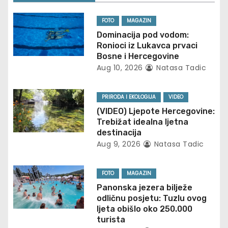
a
FOTO
MAGAZIN
v
Dominacija pod vodom:
Ronioci iz Lukavca prvaci
i
Bosne i Hercegovine
Aug 10, 2026
Natasa Tadic
g
PRIRODA I EKOLOGIJA
VIDEO
a
(VIDEO) Ljepote Hercegovine:
t
Trebižat idealna ljetna
destinacija
i
Aug 9, 2026
Natasa Tadic
o
FOTO
MAGAZIN
n
Panonska jezera bilježe
odličnu posjetu: Tuzlu ovog
ljeta obišlo oko 250.000
turista