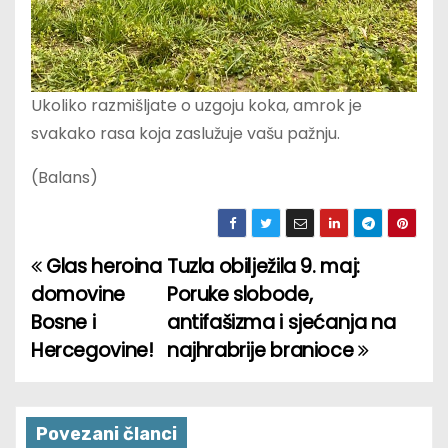
Ukoliko razmišljate o uzgoju koka, amrok je
svakako rasa koja zaslužuje vašu pažnju.
(Balans)
Glas heroina
Tuzla obilježila 9. maj:
P
domovine
Poruke slobode,
o
Bosne i
antifašizma i sjećanja na
Hercegovine!
najhrabrije branioce
s
t
n
Povezani članci