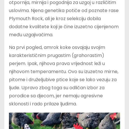
otpornija, mirnija i pogodnija za uzgoj u različitim
uslovima. Njena genetika potiče od poznate rase
Plymouth Rock, ali je kroz selekciju dobila
dodatne kvalitete koji je čine izuzetno cijenjenom
među uzgajivačima.
Na prvi pogled, amrok koke osvajaju svojim
karakterističnim prugastim (grahorastim)
perjem. Ipak, njihova prava vrijednost leži u
njihovom temperamentu. Ovo su izuzetno mirne,
pitome i druželjubive ptice koje se lako vezuju za
ljude. Upravo zbog toga su odličan izbor za
porodice sa djecom, jer nemaju agresivne
sklonosti i rado prilaze ljudima.