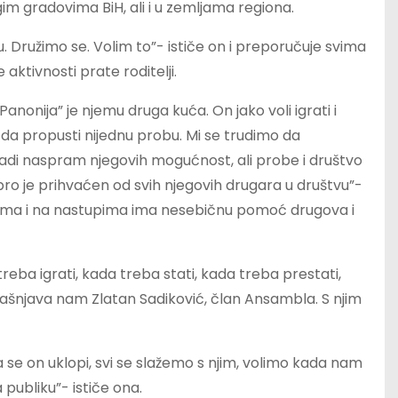
im gradovima BiH, ali i u zemljama regiona.
nu. Družimo se. Volim to”- ističe on i preporučuje svima
 aktivnosti prate roditelji.
Panonija” je njemu druga kuća. On jako voli igrati i
da propusti nijednu probu. Mi se trudimo da
adi naspram njegovih mogućnost, ali probe i društvo
obro je prihvaćen od svih njegovih drugara u društvu”-
obama i na nastupima ima nesebičnu pomoć drugova i
reba igrati, kada treba stati, kada treba prestati,
jašnjava nam Zlatan Sadiković, član Ansambla. S njim
 se on uklopi, svi se slažemo s njim, volimo kada nam
 publiku”- ističe ona.