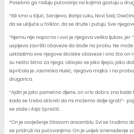
Posebno ga raduju putovanja na kojima gostuju u drug
“Išli smo u Ključ, Sarajevo, Banja Luku, Novi Sad, Oseči
da se uključe u folklor, da se druže i putuju. Sve njegove
“Njemu nije naporno i ovo je njegova velika ljubav, jer “
uspijeva završiti obaveze da dođe na probu. Ne može 
uskladimo sve njegove školske obaveze i ono što on r
su nešto bitno za njega. Uklopio se jako lijepo, jako d
ispričala je Jasminka Husić, njegova majka. I na pr
drugarica.
“Ajdin je jako pametno dijete, on vrlo dobro zna kada t
kada se treba skloniti da mi možemo dalje igrati”- po
se slaže i Asja Sprečić.
“On je osvježenje čitavom ansamblu. Svi se trudimo da
se pridruži na putovanjima. On je uvijek iznenađenje za