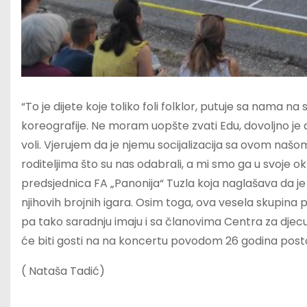
“To je dijete koje toliko foli folklor, putuje sa nama na
koreografije. Ne moram uopšte zvati Edu, dovoljno je d
voli. Vjerujem da je njemu socijalizacija sa ovom našo
roditeljima što su nas odabrali, a mi smo ga u svoje okr
predsjednica FA „Panonija“ Tuzla koja naglašava da je
njihovih brojnih igara. Osim toga, ova vesela skupin
pa tako saradnju imaju i sa članovima Centra za djecu
će biti gosti na na koncertu povodom 26 godina post
( Nataša Tadić)