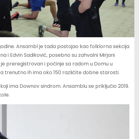
godine. Ansambl je tada postojao kao folklorna sekcija
na i Edvin Sadiković, posebno su zahvalni Mirjani
 je preregistrovan i počinje sa radom u Domu u
 trenutno ih ima oko 150 različite dobne starosti.
 koji ima Downov sindrom. Ansamblu se priključio 2019.
ole.