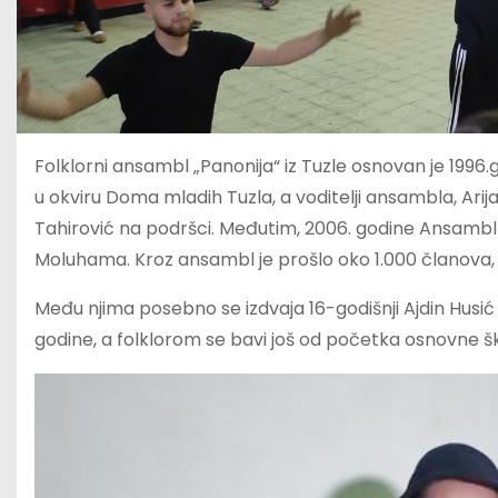
Folklorni ansambl „Panonija“ iz Tuzle osnovan je 1996.
u okviru Doma mladih Tuzla, a voditelji ansambla, Arija
Tahirović na podršci. Međutim, 2006. godine Ansambl
Moluhama. Kroz ansambl je prošlo oko 1.000 članova, a
Među njima posebno se izdvaja 16-godišnji Ajdin Husić
godine, a folklorom se bavi još od početka osnovne šk