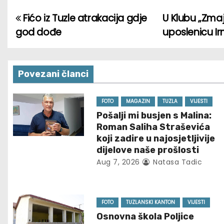
Fićo iz Tuzle atrakacija gdje
U Klubu „Zma
P
god dođe
uposlenicu I
o
s
Povezani članci
t
n
FOTO
MAGAZIN
TUZLA
VIJESTI
Pošalji mi busjen s Malina:
a
Roman Saliha Straševića
koji zadire u najosjetljivije
v
dijelove naše prošlosti
Aug 7, 2026
Natasa Tadic
i
g
FOTO
TUZLANSKI KANTON
VIJESTI
a
Osnovna škola Poljice