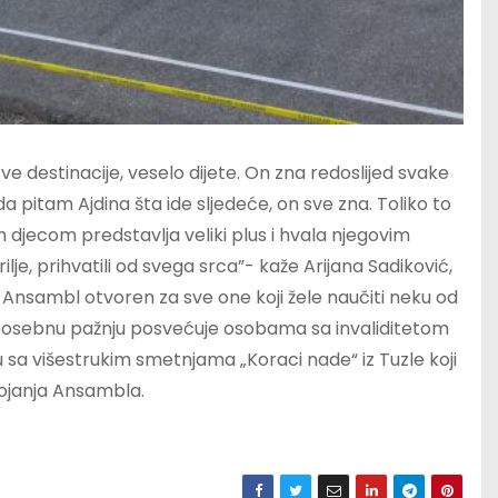
 sve destinacije, veselo dijete. On zna redoslijed svake
a pitam Ajdina šta ide sljedeće, on sve zna. Toliko to
m djecom predstavlja veliki plus i hvala njegovim
ilje, prihvatili od svega srca”- kaže Arijana Sadiković,
 Ansambl otvoren za sve one koji žele naučiti neku od
a posebnu pažnju posvećuje osobama sa invaliditetom
 sa višestrukim smetnjama „Koraci nade“ iz Tuzle koji
ojanja Ansambla.