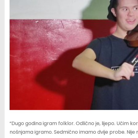
“Dugo godina igram folklor. Odlično je, lijepo. Učim k
nošnjama igramo. Sedmično imamo dvije probe. Nije m