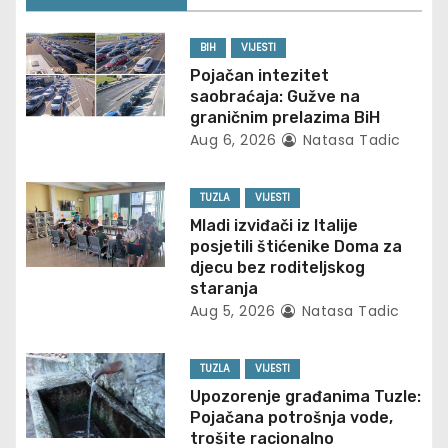
a
v
BIH
VIJESTI
Pojačan intezitet
i
saobraćaja: Gužve na
graničnim prelazima BiH
g
Aug 6, 2026
Natasa Tadic
a
TUZLA
VIJESTI
t
Mladi izviđači iz Italije
posjetili štićenike Doma za
i
djecu bez roditeljskog
staranja
o
Aug 5, 2026
Natasa Tadic
n
TUZLA
VIJESTI
Upozorenje građanima Tuzle:
Pojačana potrošnja vode,
trošite racionalno