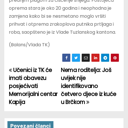
prednjim plugom za čišćenje snijega. Postojeća
oprema stara je oko 20 godina i neophodna je
zamjena kako bi se nesmetano moglo vršiti
prihvat i otprema zrakoplova putnika prtljaga i
roba, saopšteno je iz Vlade Tuzlanskog kantona.
(Balans/Vlada TK)
Učenici iz TK će
Nema roditelja: Još
P
imati obavezu
uvijek nije
o
posjećivati
identifikovano
Memorijalni centar
četvero djece iz kuće
s
Kapija
u Brčkom
t
n
Povezani članci