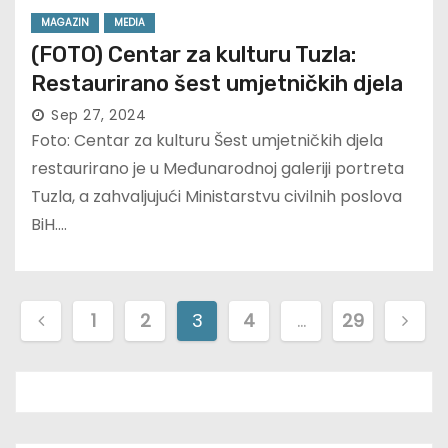
MAGAZIN
MEDIA
(FOTO) Centar za kulturu Tuzla:
Restaurirano šest umjetničkih djela
Sep 27, 2024
Foto: Centar za kulturu Šest umjetničkih djela
restaurirano je u Međunarodnoj galeriji portreta
Tuzla, a zahvaljujući Ministarstvu civilnih poslova
BiH.…
P
1
2
3
4
…
29
o
s
t