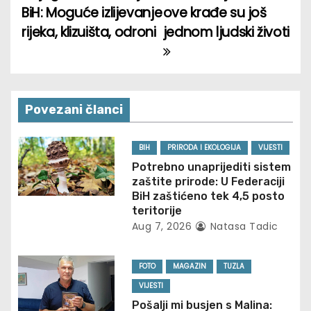
BiH: Moguće izlijevanje
ove krađe su još
s
rijeka, klizuišta, odroni
jednom ljudski životi
t
n
a
Povezani članci
v
BIH
PRIRODA I EKOLOGIJA
VIJESTI
i
Potrebno unaprijediti sistem
zaštite prirode: U Federaciji
g
BiH zaštićeno tek 4,5 posto
teritorije
a
Aug 7, 2026
Natasa Tadic
t
FOTO
MAGAZIN
TUZLA
i
VIJESTI
o
Pošalji mi busjen s Malina: