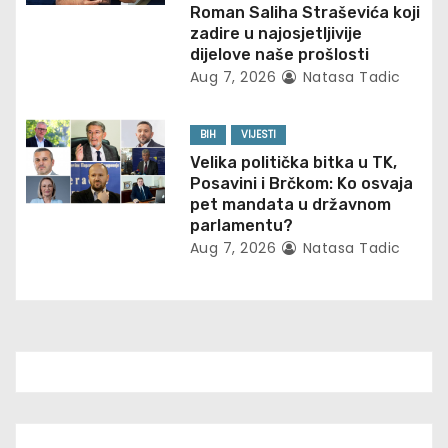
Roman Saliha Straševića koji
n
zadire u najosjetljivije
dijelove naše prošlosti
Aug 7, 2026
Natasa Tadic
BIH
VIJESTI
Velika politička bitka u TK,
Posavini i Brčkom: Ko osvaja
pet mandata u državnom
parlamentu?
Aug 7, 2026
Natasa Tadic