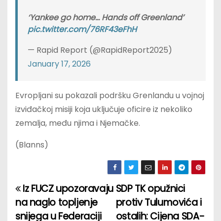
‘Yankee go home… Hands off Greenland’
pic.twitter.com/76RF43eFhH
— Rapid Report (@RapidReport2025)
January 17, 2026
Evropljani su pokazali podršku Grenlandu u vojnoj
izviđačkoj misiji koja uključuje oficire iz nekoliko
zemalja, među njima i Njemačke.
(Blanns)
Iz FUCZ upozoravaju
SDP TK opužnici
P
na naglo topljenje
protiv Tulumovića i
o
snijega u Federaciji
ostalih: Cijena SDA-