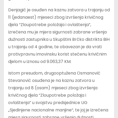
Denjagić je osuđen na kaznu zatvora u trajanju od
11 (jedanaest) mjeseci zbog izvršenja krivičnog
djela “Zloupotrebe položaja i ovlaštenja”,
izrečena mu je mjera sigurnosti zabrane vršenja
dužnosti zastupnika u Skupštini Brčko distrikta BiH
u trajanju od 4 godine, te obavezan je da vrati
protivpravnu imovinsku korist stečenu krivičnim
djelom u iznosu od 9.063,37 KM.
Istom presudom, drugooptužena Osmanović
Stevanović osuđena je na kaznu zatvora u
trajanju od 8 (osam) mjeseci zbog izvršenja
krivičnog djela “Zloupotrebe položaja i
ovlaštenja” u svojstvu predsjednice UG
„Sjedinjene nacionalne manjine“, te joj je izrečena
mjera sigurnosti zabrane vršenja dužnosti