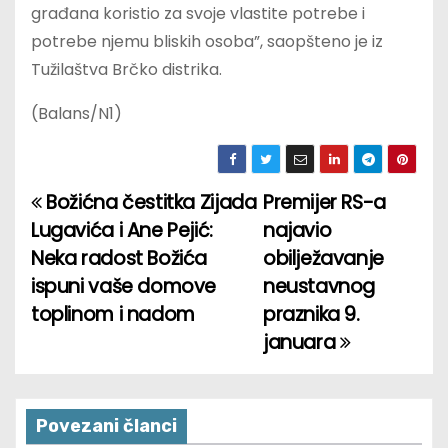
građana koristio za svoje vlastite potrebe i
potrebe njemu bliskih osoba”, saopšteno je iz
Tužilaštva Brčko distrika.
(Balans/N1)
Božićna čestitka Zijada
Premijer RS-a
P
Lugavića i Ane Pejić:
najavio
o
Neka radost Božića
obilježavanje
ispuni vaše domove
neustavnog
s
toplinom i nadom
praznika 9.
t
januara
n
a
Povezani članci