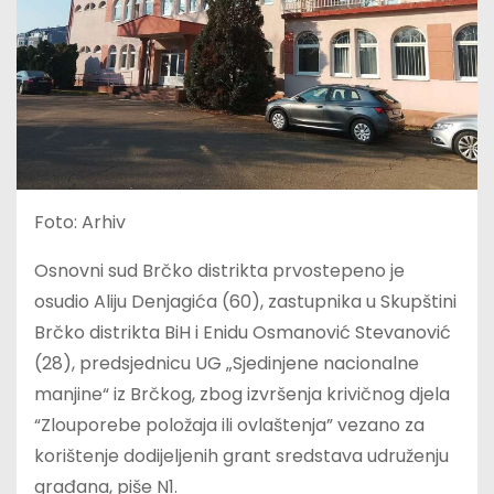
Foto: Arhiv
Osnovni sud Brčko distrikta prvostepeno je
osudio Aliju Denjagića (60), zastupnika u Skupštini
Brčko distrikta BiH i Enidu Osmanović Stevanović
(28), predsjednicu UG „Sjedinjene nacionalne
manjine“ iz Brčkog, zbog izvršenja krivičnog djela
“Zlouporebe položaja ili ovlaštenja” vezano za
korištenje dodijeljenih grant sredstava udruženju
građana, piše N1.