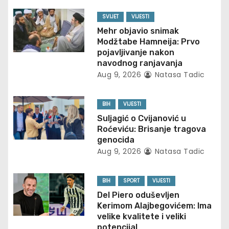
v
SVIJET
VIJESTI
i
Mehr objavio snimak
Modžtabe Hamneija: Prvo
g
pojavljivanje nakon
navodnog ranjavanja
a
Aug 9, 2026
Natasa Tadic
t
BIH
VIJESTI
i
Suljagić o Cvijanović u
Roćeviću: Brisanje tragova
o
genocida
Aug 9, 2026
Natasa Tadic
n
BIH
SPORT
VIJESTI
Del Piero oduševljen
Kerimom Alajbegovićem: Ima
velike kvalitete i veliki
potencijal