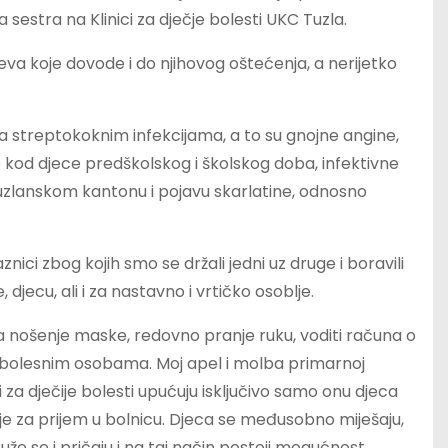
sestra na Klinici za dječje bolesti UKC Tuzla.
teva koje dovode i do njihovog oštećenja, a nerijetko
sa streptokoknim infekcijama, a to su gnojne angine,
kod djece predškolskog i školskog doba, infektivne
 Tuzlanskom kantonu i pojavu skarlatine, odnosno
ici zbog kojih smo se držali jedni uz druge i boravili
djecu, ali i za nastavno i vrtičko osoblje.
 nošenje maske, redovno pranje ruku, voditi računa o
bolesnim osobama. Moj apel i molba primarnoj
 za dječije bolesti upućuju isključivo samo onu djeca
je za prijem u bolnicu. Djeca se međusobno miješaju,
uže se i pričaju i na taj način postoji mogućnost