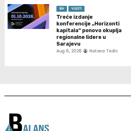
i
BIH
VIJESTI
g
Treće izdanje
konferencije „Horizonti
a
kapitala“ ponovo okuplja
regionalne lidere u
t
Sarajevu
i
Aug 6, 2026
Natasa Tadic
o
n