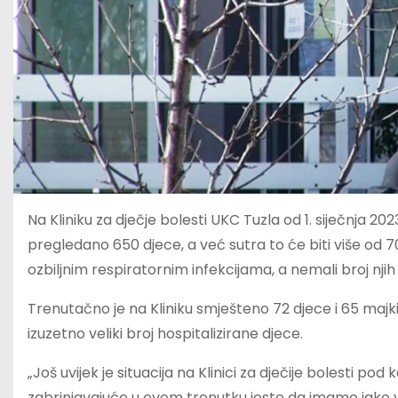
Na Kliniku za dječje bolesti UKC Tuzla od 1. siječnja 2
pregledano 650 djece, a već sutra to će biti više od 70
ozbiljnim respiratornim infekcijama, a nemali broj njih m
Trenutačno je na Kliniku smješteno 72 djece i 65 majk
izuzetno veliki broj hospitalizirane djece.
„Još uvijek je situacija na Klinici za dječije bolesti pod
zabrinjavajuće u ovom trenutku jeste da imamo jako ve