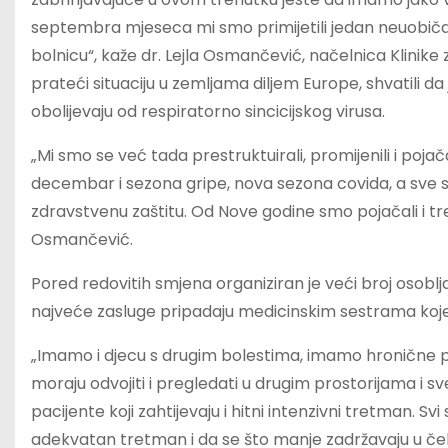
septembra mjeseca mi smo primijetili jedan neuobiča
bolnicu“, kaže dr. Lejla Osmančević, načelnica Klinike 
prateći situaciju u zemljama diljem Europe, shvatili da
obolijevaju od respiratorno sincicijskog virusa.
„Mi smo se već tada prestruktuirali, promijenili i pojač
decembar i sezona gripe, nova sezona covida, a sv
zdravstvenu zaštitu. Od Nove godine smo pojačali i treć
Osmančević.
Pored redovitih smjena organiziran je veći broj osobl
najveće zasluge pripadaju medicinskim sestrama koje 
„Imamo i djecu s drugim bolestima, imamo hronične 
moraju odvojiti i pregledati u drugim prostorijama i 
pacijente koji zahtijevaju i hitni intenzivni tretman. Svi
adekvatan tretman i da se što manje zadržavaju u ček