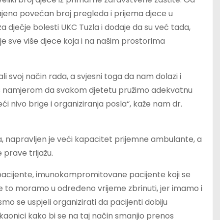
jeno povećan broj pregleda i prijema djece u
za dječje bolesti UKC Tuzla i dodaje da su već tada,
 je sve više djece koja i na našim prostorima
ali svoj način rada, a svjesni toga da nam dolazi i
e s namjerom da svakom djetetu pružimo adekvatnu
i nivo brige i organiziranja posla“, kaže nam dr.
ja, napravljen je veći kapacitet prijemne ambulante, a
prave trijažu.
pacijente, imunokompromitovane pacijente koji se
sve to moramo u određeno vrijeme zbrinuti, jer imamo i
 smo se uspjeli organizirati da pacijenti dobiju
aonici kako bi se na taj način smanjio prenos