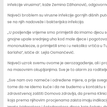
infekcije virusima“, kaže Zemina Džihanović, odgovorna 
Najveći broblem su virusne infekcije gornjih dišnih pu
se na njih nadoveže i bakterijska infekcija.
„U posljendje vrijeme smo primijetili da imamo djecu 
gnojne upale srednjeg uha kod male djece i pogotovo 
mononukleoze, a primijetili smo i u nekoliko vrtića u
šarlaha“, ističe dr. Lejla Osmančević.
Najveći uzrok svemu ovome je aerozagađenje, ali i prazn
na masovnim okupljanjima. Sve je to alarm za roditelje, 
„Sve nam ovo nameće i određene mjere, a prije svega
tome da ne idemo kuće i da ne budemo u kontaktu s 
zdravstvenoj zaštiti Domova zdravlja, da prema Klinici
koja prema njihovim procjenama zaista imaju indikaci
imate tridesetero i četrdesetero djece koja čekaju, dr