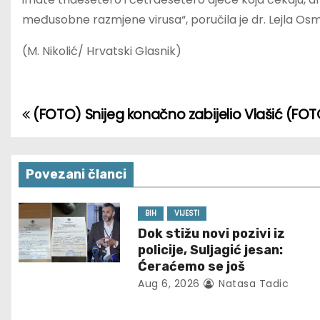
međusobne razmjene virusa“, poručila je dr. Lejla Osma
(M. Nikolić/ Hrvatski Glasnik)
(FOTO) Snijeg konačno zabijelio Vlašić
(FOTO
P
o
s
Povezani članci
t
BIH
VIJESTI
Dok stižu novi pozivi iz
n
policije, Suljagić jesan:
a
Ćeraćemo se još
Aug 6, 2026
Natasa Tadic
v