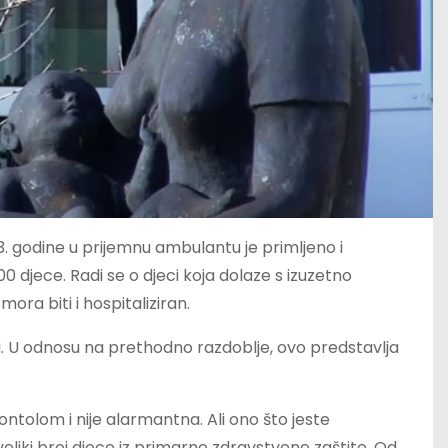
023. godine u prijemnu ambulantu je primljeno i
0 djece. Radi se o djeci koja dolaze s izuzetno
ora biti i hospitaliziran.
i. U odnosu na prethodno razdoblje, ovo predstavlja
 kontolom i nije alarmantna. Ali ono što jeste
liki broj djece iz primarne zdravstvene zaštite. Od