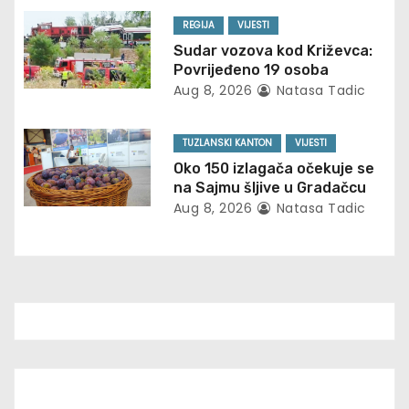
a
REGIJA
VIJESTI
t
Sudar vozova kod Križevca:
Povrijeđeno 19 osoba
i
Aug 8, 2026
Natasa Tadic
o
TUZLANSKI KANTON
VIJESTI
n
Oko 150 izlagača očekuje se
na Sajmu šljive u Gradačcu
Aug 8, 2026
Natasa Tadic