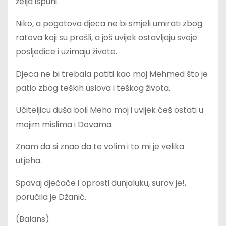
želja ispuni.
Niko, a pogotovo djeca ne bi smjeli umirati zbog
ratova koji su prošli, a još uvijek ostavljaju svoje
posljedice i uzimaju živote.
Djeca ne bi trebala patiti kao moj Mehmed što je
patio zbog teških uslova i teškog života.
Učiteljicu duša boli Meho moj i uvijek ćeš ostati u
mojim mislima i Dovama.
Znam da si znao da te volim i to mi je velika
utjeha.
Spavaj dječače i oprosti dunjaluku, surov je!,
poručila je Džanić.
(Balans)