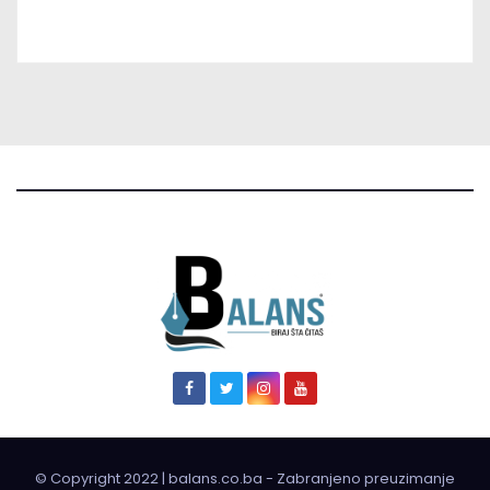
© Copyright 2022 | balans.co.ba - Zabranjeno preuzimanje