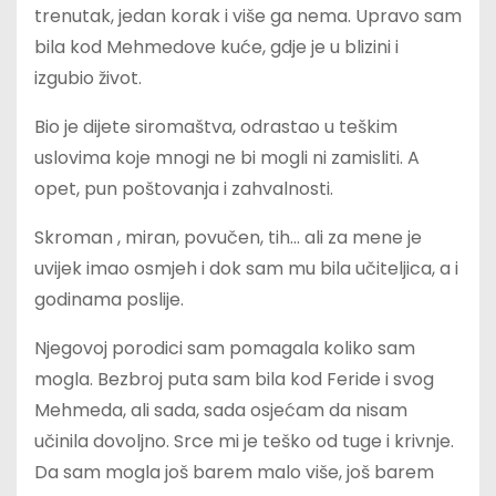
trenutak, jedan korak i više ga nema. Upravo sam
bila kod Mehmedove kuće, gdje je u blizini i
izgubio život.
Bio je dijete siromaštva, odrastao u teškim
uslovima koje mnogi ne bi mogli ni zamisliti. A
opet, pun poštovanja i zahvalnosti.
Skroman , miran, povučen, tih… ali za mene je
uvijek imao osmjeh i dok sam mu bila učiteljica, a i
godinama poslije.
Njegovoj porodici sam pomagala koliko sam
mogla. Bezbroj puta sam bila kod Feride i svog
Mehmeda, ali sada, sada osjećam da nisam
učinila dovoljno. Srce mi je teško od tuge i krivnje.
Da sam mogla još barem malo više, još barem