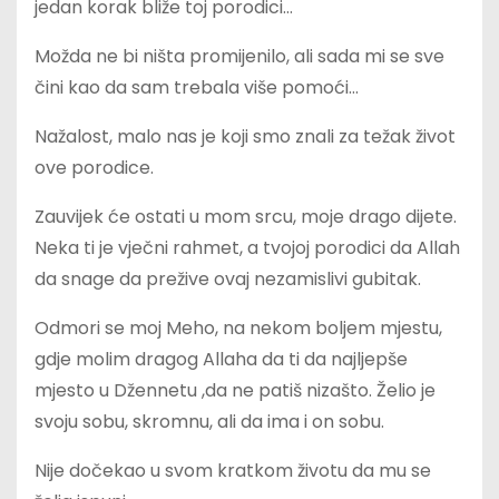
jedan korak bliže toj porodici…
Možda ne bi ništa promijenilo, ali sada mi se sve
čini kao da sam trebala više pomoći…
Nažalost, malo nas je koji smo znali za težak život
ove porodice.
Zauvijek će ostati u mom srcu, moje drago dijete.
Neka ti je vječni rahmet, a tvojoj porodici da Allah
da snage da prežive ovaj nezamislivi gubitak.
Odmori se moj Meho, na nekom boljem mjestu,
gdje molim dragog Allaha da ti da najljepše
mjesto u Džennetu ,da ne patiš nizašto. Želio je
svoju sobu, skromnu, ali da ima i on sobu.
Nije dočekao u svom kratkom životu da mu se