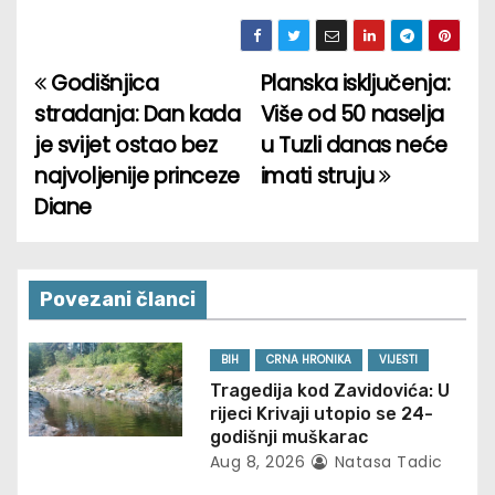
Godišnjica
Planska isključenja:
P
stradanja: Dan kada
Više od 50 naselja
o
je svijet ostao bez
u Tuzli danas neće
najvoljenije princeze
imati struju
s
Diane
t
n
Povezani članci
a
v
BIH
CRNA HRONIKA
VIJESTI
Tragedija kod Zavidovića: U
i
rijeci Krivaji utopio se 24-
godišnji muškarac
g
Aug 8, 2026
Natasa Tadic