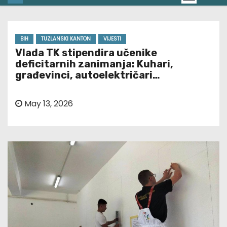
BIH
TUZLANSKI KANTON
VIJESTI
Vlada TK stipendira učenike
deficitarnih zanimanja: Kuhari,
građevinci, autoelektričari…
May 13, 2026