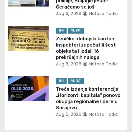
i
policije, Suljagić jesan:
Ćeraćemo se još
g
Aug 6, 2026
Natasa Tadic
a
BIH
VIJESTI
t
Zeničko-dobojski kanton:
Inspektori zapečatili šest
i
objekata i izdali 16
prekršajnih naloga
o
Aug 6, 2026
Natasa Tadic
n
BIH
VIJESTI
Treće izdanje konferencije
„Horizonti kapitala“ ponovo
okuplja regionalne lidere u
Sarajevu
Aug 6, 2026
Natasa Tadic