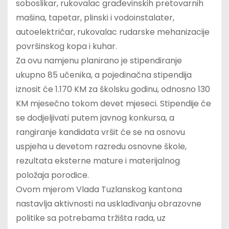
soboslikar, rukovalac građevinskih pretovarnih
mašina, tapetar, plinski i vodoinstalater,
autoelektričar, rukovalac rudarske mehanizacije
površinskog kopa i kuhar.
Za ovu namjenu planirano je stipendiranje
ukupno 85 učenika, a pojedinačna stipendija
iznosit će 1.170 KM za školsku godinu, odnosno 130
KM mjesečno tokom devet mjeseci. Stipendije će
se dodjeljivati putem javnog konkursa, a
rangiranje kandidata vršit će se na osnovu
uspjeha u devetom razredu osnovne škole,
rezultata eksterne mature i materijalnog
položaja porodice.
Ovom mjerom Vlada Tuzlanskog kantona
nastavlja aktivnosti na usklađivanju obrazovne
politike sa potrebama tržišta rada, uz