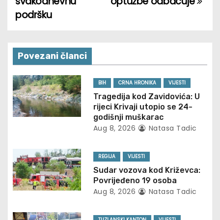
svakodnevnu
optužbe odbacuje
podršku
n
a
v
Povezani članci
i
BIH
CRNA HRONIKA
VIJESTI
g
Tragedija kod Zavidovića: U
rijeci Krivaji utopio se 24-
a
godišnji muškarac
Aug 8, 2026
Natasa Tadic
t
REGIJA
VIJESTI
i
Sudar vozova kod Križevca:
o
Povrijeđeno 19 osoba
Aug 8, 2026
Natasa Tadic
n
TUZLANSKI KANTON
VIJESTI