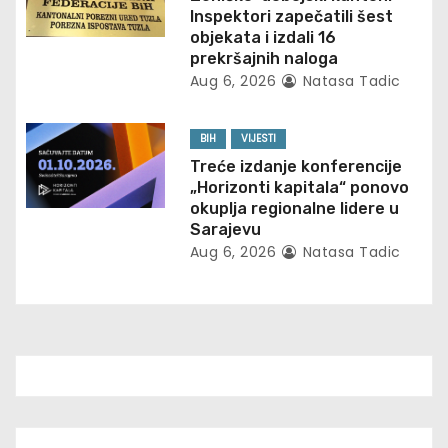
Inspektori zapečatili šest
i
objekata i izdali 16
prekršajnih naloga
o
Aug 6, 2026
Natasa Tadic
n
BIH
VIJESTI
Treće izdanje konferencije
„Horizonti kapitala“ ponovo
okuplja regionalne lidere u
Sarajevu
Aug 6, 2026
Natasa Tadic