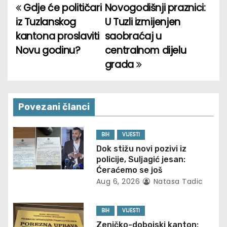
Gdje će političari
Novogodišnji praznici:
P
iz Tuzlanskog
U Tuzli izmijenjen
o
kantona proslaviti
saobraćaj u
Novu godinu?
centralnom dijelu
s
grada
t
n
Povezani članci
a
v
BIH
VIJESTI
Dok stižu novi pozivi iz
i
policije, Suljagić jesan:
Ćeraćemo se još
g
Aug 6, 2026
Natasa Tadic
a
BIH
VIJESTI
t
Zeničko-dobojski kanton: