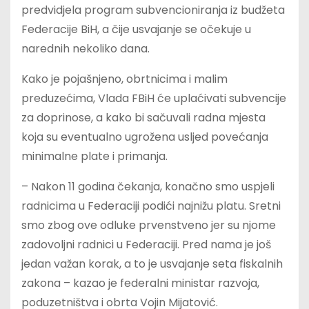
predvidjela program subvencioniranja iz budžeta
Federacije BiH, a čije usvajanje se očekuje u
narednih nekoliko dana.
Kako je pojašnjeno, obrtnicima i malim
preduzećima, Vlada FBiH će uplaćivati subvencije
za doprinose, a kako bi sačuvali radna mjesta
koja su eventualno ugrožena usljed povećanja
minimalne plate i primanja.
– Nakon 11 godina čekanja, konačno smo uspjeli
radnicima u Federaciji podići najnižu platu. Sretni
smo zbog ove odluke prvenstveno jer su njome
zadovoljni radnici u Federaciji. Pred nama je još
jedan važan korak, a to je usvajanje seta fiskalnih
zakona – kazao je federalni ministar razvoja,
poduzetništva i obrta Vojin Mijatović.