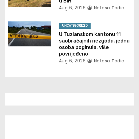
u BiH
t
Aug 6, 2026
Natasa Tadic
i
UNCATEGORIZED
o
U Tuzlanskom kantonu 11
saobraćajnih nezgoda, jedna
n
osoba poginula, više
povrijeđeno
Aug 6, 2026
Natasa Tadic