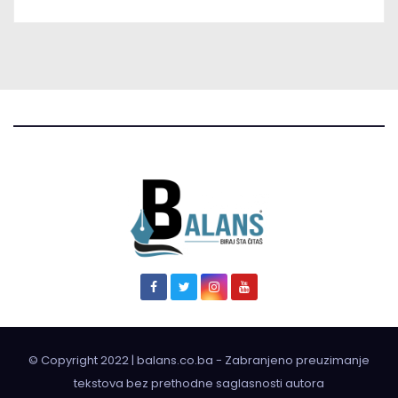
© Copyright 2022 | balans.co.ba - Zabranjeno preuzimanje
tekstova bez prethodne saglasnosti autora