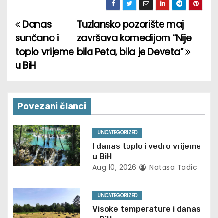
Danas
Tuzlansko pozorište maj
P
sunčano i
završava komedijom “Nije
o
toplo vrijeme
bila Peta, bila je Deveta”
u BiH
s
t
n
Povezani članci
a
UNCATEGORIZED
v
I danas toplo i vedro vrijeme
u BiH
i
Aug 10, 2026
Natasa Tadic
g
UNCATEGORIZED
a
Visoke temperature i danas