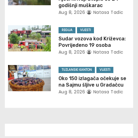
i
godišnji muškarac
Aug 8, 2026
Natasa Tadic
g
REGIJA
VIJESTI
a
Sudar vozova kod Križevca:
t
Povrijeđeno 19 osoba
Aug 8, 2026
Natasa Tadic
i
o
TUZLANSKI KANTON
VIJESTI
Oko 150 izlagača očekuje se
n
na Sajmu šljive u Gradačcu
Aug 8, 2026
Natasa Tadic