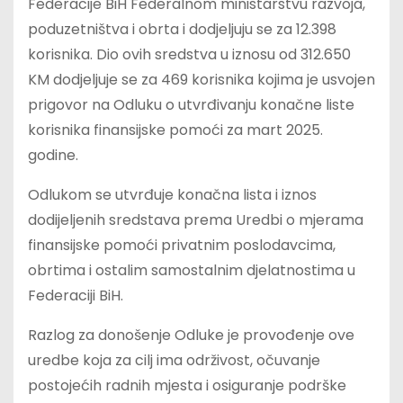
Federacije BiH Federalnom ministarstvu razvoja,
poduzetništva i obrta i dodjeljuju se za 12.398
korisnika. Dio ovih sredstva u iznosu od 312.650
KM dodjeljuje se za 469 korisnika kojima je usvojen
prigovor na Odluku o utvrđivanju konačne liste
korisnika finansijske pomoći za mart 2025.
godine.
Odlukom se utvrđuje konačna lista i iznos
dodijeljenih sredstava prema Uredbi o mjerama
finansijske pomoći privatnim poslodavcima,
obrtima i ostalim samostalnim djelatnostima u
Federaciji BiH.
Razlog za donošenje Odluke je provođenje ove
uredbe koja za cilj ima održivost, očuvanje
postojećih radnih mjesta i osiguranje podrške