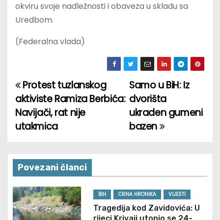
okviru svoje nadležnosti i obaveza u skladu sa
Uredbom.
(Federalna vlada)
Protest tuzlanskog
Samo u BiH: Iz
P
aktiviste Ramiza Berbića:
dvorišta
o
Navijači, rat nije
ukraden gumeni
utakmica
bazen
s
t
n
Povezani članci
a
BIH
CRNA HRONIKA
VIJESTI
v
Tragedija kod Zavidovića: U
rijeci Krivaji utopio se 24-