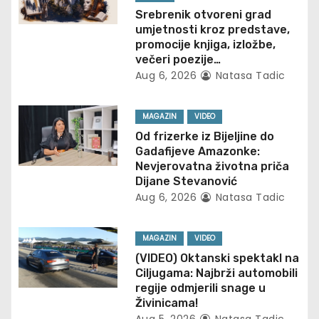
i
Srebrenik otvoreni grad
umjetnosti kroz predstave,
g
promocije knjiga, izložbe,
večeri poezije…
a
Aug 6, 2026
Natasa Tadic
t
MAGAZIN
VIDEO
i
Od frizerke iz Bijeljine do
Gadafijeve Amazonke:
o
Nevjerovatna životna priča
Dijane Stevanović
n
Aug 6, 2026
Natasa Tadic
MAGAZIN
VIDEO
(VIDEO) Oktanski spektakl na
Ciljugama: Najbrži automobili
regije odmjerili snage u
Živinicama!
Aug 5, 2026
Natasa Tadic