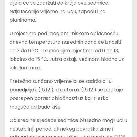
dijela će se zadržati do kraja ove sedmice.
Najsunčanije vrijeme na jugu, zapadu i na
planinama.
U mjestima pod maglom i niskom oblačnošću
dnevna temperatura narednih dana će iznositi
od 3 do 6 °C. U sunčanijim mjestima od 6 do 13,
lokalno do 15 °C. Jutra ostaju većinom hladna uz
lokalno mraz.
Pretežno sunčano vrijeme bi se zadržalo i u
ponedjeljak (15.12.), a u utorak (16.12.) se očekuje
postepen porast oblačnosti uz koji rijetko
moguće da bude kiše.
Od sredine sljedeće sedmice bi ujedno mogli ući u
nestabilniji period, ali nekog povratka zime i