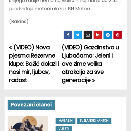
snijega i dalje nema na vidiku – najmanje do 21.12″,
predviđaju meteorolozi iz BH Meteo.
(Balans)
(VIDEO) Nova
(VIDEO) Gazdinstvo u
P
pjesma Rezervne
Ljubačama: Jeleni i
o
klupe: Božić dolazi i
ove zime velika
nosi mir, ljubav,
atrakcija za sve
s
radost
generacije
t
n
Povezani članci
a
v
MAGAZIN
TUZLANSKI KANTON
VIJESTI