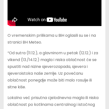
O vremenskim prilikama u BiH oglasili su se i na
stranici BH Meteo.
“Od sutra (11.12.), a glavninom u petak (12.12.) i za
vikend (13./14.12.) magla i niska oblačnost će se
spustiti nad nizine sjeverozapada, sjevera i
sjeveroistoka naše zemlje. Uz povećanu
oblačnost ponegdje može biti malo rosulje ili
sitne kiše.
Lokalno već prisutna cjelodnevna magla ili niska
oblačnost po kotlinama centralnog i istočnog