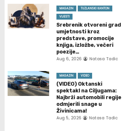
n
MAGAZIN
TUZLANSKI KANTON
a
VIJESTI
Srebrenik otvoreni grad
v
umjetnosti kroz
i
predstave, promocije
knjiga, izložbe, večeri
g
poezije…
Aug 6, 2026
Natasa Tadic
a
t
MAGAZIN
VIDEO
(VIDEO) Oktanski
i
spektakl na Ciljugama:
Najbrži automobili regije
o
odmjerili snage u
Živinicama!
n
Aug 5, 2026
Natasa Tadic