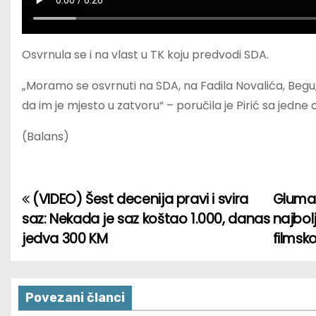
Osvrnula se i na vlast u TK koju predvodi SDA.
„Moramo se osvrnuti na SDA, na Fadila Novalića, Beg
da im je mjesto u zatvoru“ – poručila je Pirić sa jedne 
(Balans)
(VIDEO) Šest decenija pravi i svira
Gluma
P
saz: Nekada je saz koštao 1.000, danas
najbol
o
jedva 300 KM
filmsk
s
t
Povezani članci