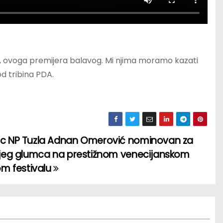
u, ovoga premijera balavog. Mi njima moramo kazati
od tribina PDA.
c NP Tuzla Adnan Omerović nominovan za
jeg glumca na prestižnom venecijanskom
om festivalu