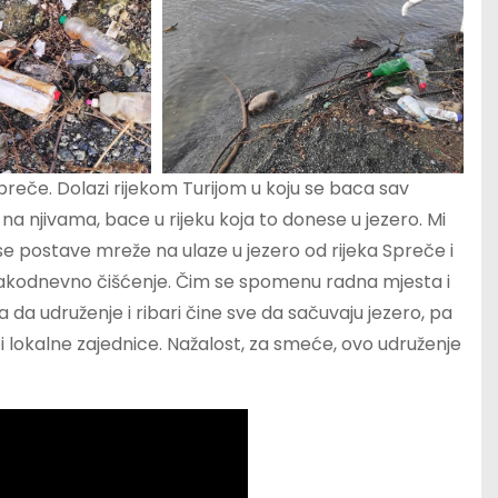
Spreče. Dolazi rijekom Turijom u koju se baca sav
 na njivama, bace u rijeku koja to donese u jezero. Mi
e postave mreže na ulaze u jezero od rijeka Spreče i
svakodnevno čišćenje. Čim se spomenu radna mjesta i
 da udruženje i ribari čine sve da sačuvaju jezero, pa
 i lokalne zajednice. Nažalost, za smeće, ovo udruženje