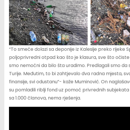
“To smeće dolazi sa deponije iz Kalesije preko rijeke 
poljoprivredni otpad kao što je klasura, sve što očiste
smo nemoćni da bilo šta uradimo. Predlagali smo da s
Turije. Međutim, to bi zahtjevalo dva radna mjesta, 
finansije, svi odustanu”- kaže Muminović. On naglašava
su pomladili riblji fond uz pomoć privrednih subjekata
sa 1.000 članova, nema rješenja.