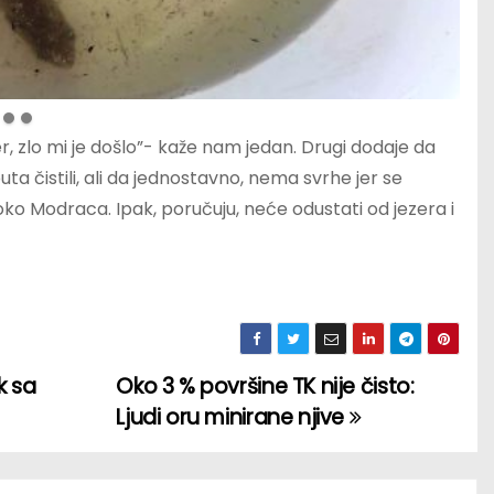
er, zlo mi je došlo”- kaže nam jedan. Drugi dodaje da
uta čistili, ali da jednostavno, nema svrhe jer se
i oko Modraca. Ipak, poručuju, neće odustati od jezera i
k sa
Oko 3 % površine TK nije čisto:
Ljudi oru minirane njive