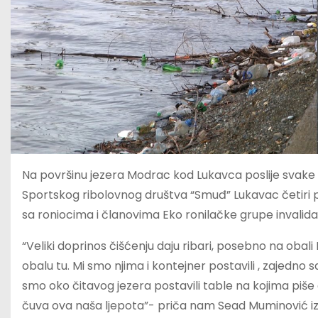
Na površinu jezera Modrac kod Lukavca poslije svake k
Sportskog ribolovnog društva “Smuđ” Lukavac četiri pu
sa roniocima i članovima Eko ronilačke grupe invalida
“Veliki doprinos čišćenju daju ribari, posebno na obal
obalu tu. Mi smo njima i kontejner postavili , zajedno 
smo oko čitavog jezera postavili table na kojima piš
čuva ova naša ljepota”- priča nam Sead Muminović iz 