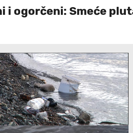
i i ogorčeni: Smeće plu