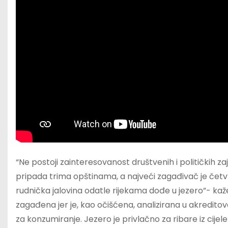
“Ne postoji zainteresovanost društvenih i političkih zaj
pripada trima opštinama, a najveći zagađivač je četv
rudnička jalovina odatle rijekama dođe u jezero”- kaže
zagađena jer je, kao očišćena, analizirana u akreditova
za konzumiranje. Jezero je privlačno za ribare iz cijele 