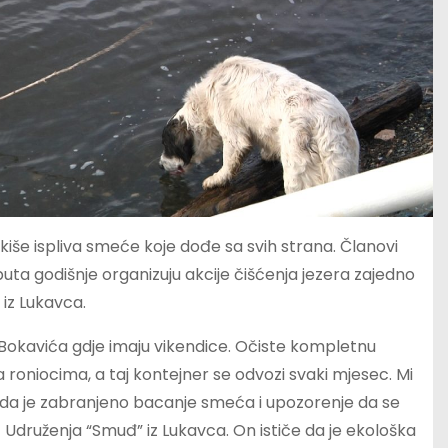
iše ispliva smeće koje dođe sa svih strana. Članovi
ta godišnje organizuju akcije čišćenja jezera zajedno
 iz Lukavca.
i Bokavića gdje imaju vikendice. Očiste kompletnu
sa roniocima, a taj kontejner se odvozi svaki mjesec. Mi
e da je zabranjeno bacanje smeća i upozorenje da se
Udruženja “Smuđ” iz Lukavca. On ističe da je ekološka