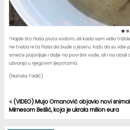
“Hajde što flaša pluta vodom, ali kada sam vidio frižid
ne treba ni ta flaša da bude u jezeru. Kažu da su više p
smeće pojavljuje i dalje na površini vode, ali i na obal
uživanja u njegovim ljepotama.
(Nataša Tadić)
(VIDEO) Mujo Omanović objavio novi snima
P
Mirnesom Bešlić, koja je ukrala milion eura
o
s