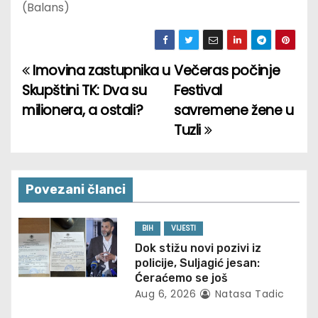
(Balans)
Imovina zastupnika u
Večeras počinje
P
Skupštini TK: Dva su
Festival
o
milionera, a ostali?
savremene žene u
Tuzli
s
t
n
Povezani članci
a
BIH
VIJESTI
v
Dok stižu novi pozivi iz
policije, Suljagić jesan:
i
Ćeraćemo se još
Aug 6, 2026
Natasa Tadic
g