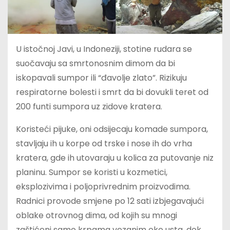
U istočnoj Javi, u Indoneziji, stotine rudara se
suočavaju sa smrtonosnim dimom da bi
iskopavali sumpor ili “đavolje zlato”. Rizikuju
respiratorne bolesti i smrt da bi dovukli teret od
200 funti sumpora uz zidove kratera.
Koristeći pijuke, oni odsijecaju komade sumpora,
stavljaju ih u korpe od trske i nose ih do vrha
kratera, gde ih utovaraju u kolica za putovanje niz
planinu. Sumpor se koristi u kozmetici,
eksplozivima i poljoprivrednim proizvodima.
Radnici provode smjene po 12 sati izbjegavajući
oblake otrovnog dima, od kojih su mnogi
zaštićeni samo krpama vezanim oko usta, dok