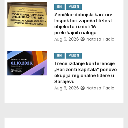
BIH
VIJESTI
a
Zeničko-dobojski kanton:
t
Inspektori zapečatili šest
objekata i izdali 16
i
prekršajnih naloga
Aug 6, 2026
Natasa Tadic
o
n
BIH
VIJESTI
Treće izdanje konferencije
„Horizonti kapitala“ ponovo
okuplja regionalne lidere u
Sarajevu
Aug 6, 2026
Natasa Tadic