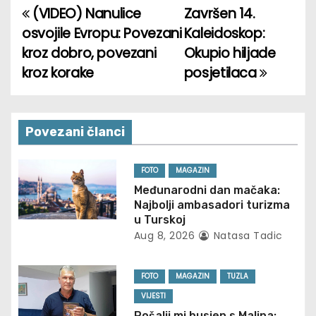
(VIDEO) Nanulice
Završen 14.
P
osvojile Evropu: Povezani
Kaleidoskop:
o
kroz dobro, povezani
Okupio hiljade
kroz korake
posjetilaca
s
t
n
Povezani članci
a
FOTO
MAGAZIN
v
Međunarodni dan mačaka:
Najbolji ambasadori turizma
i
u Turskoj
Aug 8, 2026
Natasa Tadic
g
FOTO
MAGAZIN
TUZLA
a
VIJESTI
t
Pošalji mi busjen s Malina: