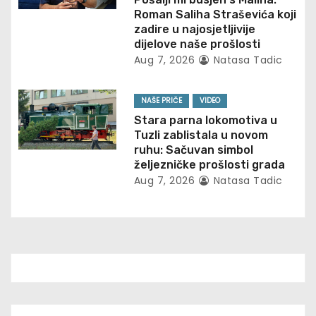
Roman Saliha Straševića koji
i
zadire u najosjetljivije
dijelove naše prošlosti
o
Aug 7, 2026
Natasa Tadic
n
NAŠE PRIČE
VIDEO
Stara parna lokomotiva u
Tuzli zablistala u novom
ruhu: Sačuvan simbol
željezničke prošlosti grada
Aug 7, 2026
Natasa Tadic