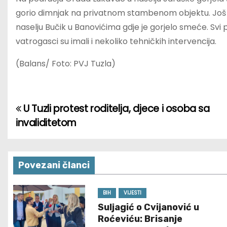
gorio dimnjak na privatnom stambenom objektu. Još jed
naselju Bučik u Banovićima gdje je gorjelo smeće. Svi p
vatrogasci su imali i nekoliko tehničkih intervencija.
(Balans/ Foto: PVJ Tuzla)
U Tuzli protest roditelja, djece i osoba sa
P
invaliditetom
o
s
Povezani članci
t
n
BIH
VIJESTI
Suljagić o Cvijanović u
a
Roćeviću: Brisanje