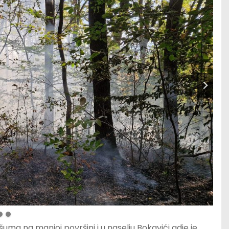
ma na manjoj površini i u naselju Bokavići gdje je