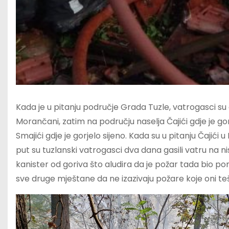
Kada je u pitanju područje Grada Tuzle, vatrogasci s
Morančani, zatim na području naselja Čajići gdje je gorj
Smajići gdje je gorjelo sijeno. Kada su u pitanju Čajići u
put su tuzlanski vatrogasci dva dana gasili vatru na ni
kanister od goriva što aludira da je požar tada bio po
sve druge mještane da ne izazivaju požare koje oni te