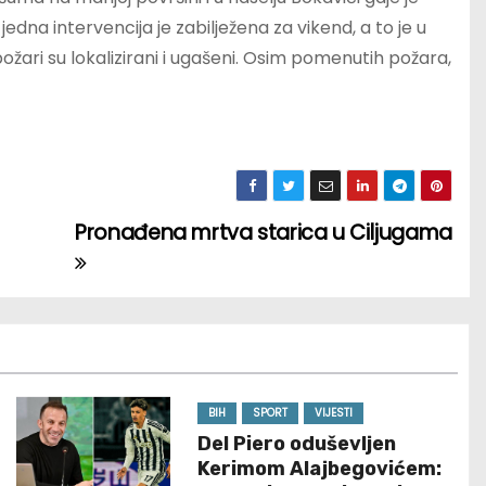
na intervencija je zabilježena za vikend, a to je u
ožari su lokalizirani i ugašeni. Osim pomenutih požara,
Pronađena mrtva starica u Ciljugama
BIH
SPORT
VIJESTI
Del Piero oduševljen
Kerimom Alajbegovićem: