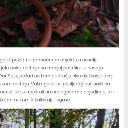
u gasili požar na pomoćnom objektu u naselju
elo nisko rastinje na manjoj površini i u naselju
 Par Selu, požari na tom području nisu rijetkost i ovaj
skom rastinju. Vatrogasci su posljednji put našli na
menut te su apelirali na neodgovorne pojedince, ali i
škom mukom lokaliziraju i ugase.