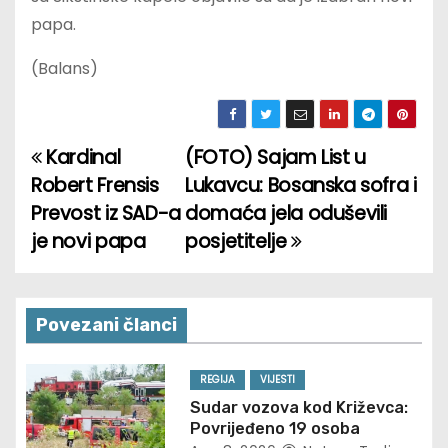
papa.
(Balans)
Kardinal
(FOTO) Sajam List u
P
Robert Frensis
Lukavcu: Bosanska sofra i
o
Prevost iz SAD-a
domaća jela oduševili
je novi papa
posjetitelje
s
t
n
Povezani članci
a
REGIJA
VIJESTI
v
Sudar vozova kod Križevca:
Povrijeđeno 19 osoba