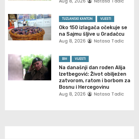
i
Aug 8, 2026
Natasa Tadic
g
TUZLANSKI KANTON
VIJESTI
a
Oko 150 izlagača očekuje se
na Sajmu šljive u Gradačcu
t
Aug 8, 2026
Natasa Tadic
i
BIH
VIJESTI
o
Na današnji dan rođen Alija
Izetbegović: Život obilježen
n
zatvorom, ratom i borbom za
Bosnu i Hercegovinu
Aug 8, 2026
Natasa Tadic