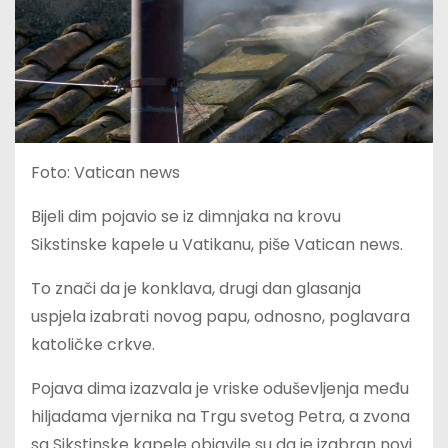
Foto: Vatican news
Bijeli dim pojavio se iz dimnjaka na krovu
Sikstinske kapele u Vatikanu, piše Vatican news.
To znači da je konklava, drugi dan glasanja
uspjela izabrati novog papu, odnosno, poglavara
katoličke crkve.
Pojava dima izazvala je vriske oduševljenja među
hiljadama vjernika na Trgu svetog Petra, a zvona
sa Sikstinske kapele objavile su da je izabran novi