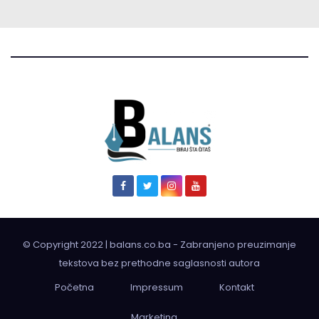
© Copyright 2022 | balans.co.ba - Zabranjeno preuzimanje
tekstova bez prethodne saglasnosti autora
Početna
Impressum
Kontakt
Marketing