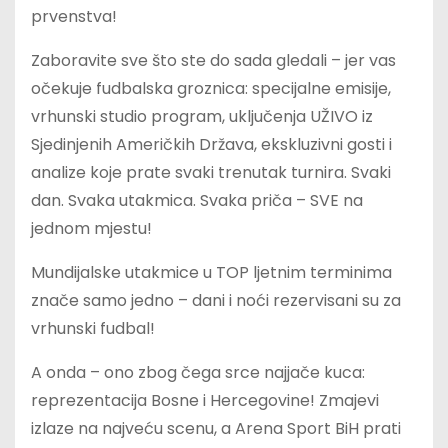
prvenstva!
Zaboravite sve što ste do sada gledali – jer vas
očekuje fudbalska groznica: specijalne emisije,
vrhunski studio program, uključenja UŽIVO iz
Sjedinjenih Američkih Država, ekskluzivni gosti i
analize koje prate svaki trenutak turnira. Svaki
dan. Svaka utakmica. Svaka priča – SVE na
jednom mjestu!
Mundijalske utakmice u TOP ljetnim terminima
znače samo jedno – dani i noći rezervisani su za
vrhunski fudbal!
A onda – ono zbog čega srce najjače kuca:
reprezentacija Bosne i Hercegovine! Zmajevi
izlaze na najveću scenu, a Arena Sport BiH prati