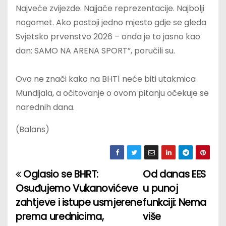
Najveće zvijezde. Najjače reprezentacije. Najbolji
nogomet. Ako postoji jedno mjesto gdje se gleda
Svjetsko prvenstvo 2026 – onda je to jasno kao
dan: SAMO NA ARENA SPORT”, poručili su.
Ovo ne znači kako na BHT1 neće biti utakmica
Mundijala, a očitovanje o ovom pitanju očekuje se
narednih dana.
(Balans)
Oglasio se BHRT:
Od danas EES
P
Osuđujemo Vukanovićeve
u punoj
o
zahtjeve i istupe usmjerene
funkciji: Nema
prema urednicima,
više
s