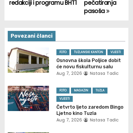
redakciji i programu BHT1
pečatiranja
t
pasoša
n
a
Povezani članci
v
FOTO
TUZLANSKI KANTON
VIJESTI
i
Osnovna škola Poljice dobit
će novu fiskulturnu salu
g
Aug 7, 2026
Natasa Tadic
a
FOTO
MAGAZIN
TUZLA
t
VIJESTI
i
Četvrto ljeto zaredom Bingo
Ljetno kino Tuzla
o
Aug 7, 2026
Natasa Tadic